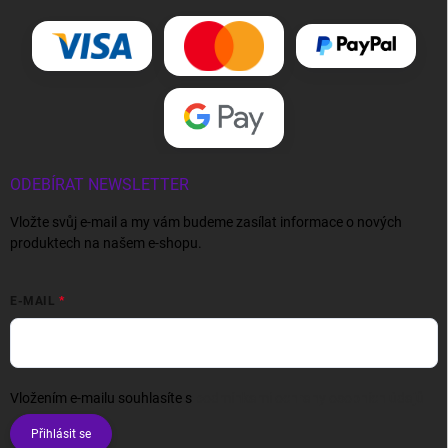
ODEBÍRAT NEWSLETTER
Vložte svůj e-mail a my vám budeme zasílat informace o nových
produktech na našem e-shopu.
E-MAIL
Vložením e-mailu souhlasíte s
podmínkami ochrany osobních údajů
Přihlásit se