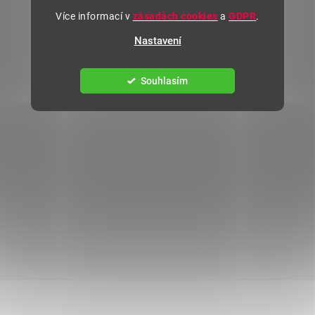
Více informací v
zásadách cookies
a
GDPR
.
Nastavení
Souhlasím