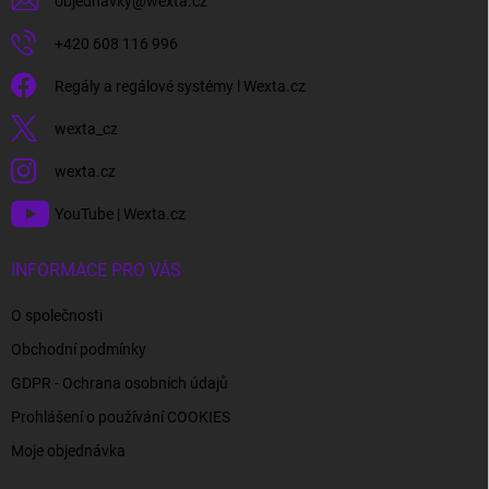
objednavky
@
wexta.cz
+420 608 116 996
Regály a regálové systémy l Wexta.cz
wexta_cz
wexta.cz
YouTube | Wexta.cz
INFORMACE PRO VÁS
O společnosti
Obchodní podmínky
GDPR - Ochrana osobních údajů
Prohlášení o používání COOKIES
Moje objednávka