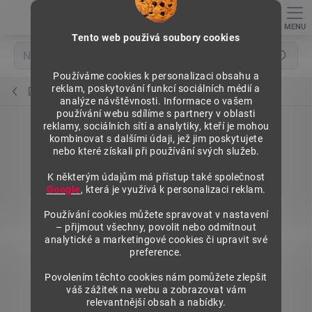
Přejít
na
obsah
Tento web použivá soubory cookies
Hledat
Používáme cookies k personalizaci obsahu a
reklam, poskytování funkcí sociálních médií a
Držáky cenovek
analýze návštěvnosti. Informace o vašem
používání webu sdílíme s partnery v oblasti
reklamy, sociálních sítí a analytiky, kteří je mohou
kombinovat s dalšími údaji, jež jim poskytujete
nebo které získali při používání svých služeb.
K některým údajům má přístup také společnost
Google
, která je využívá k personalizaci reklam.
Používání cookies můžete spravovat v nastavení
– přijmout všechny, povolit nebo odmítnout
analytické a marketingové cookies či upravit své
preference.
Povolením těchto cookies nám pomůžete zlepšit
váš zážitek na webu a zobrazovat vám
relevantnější obsah a nabídky.