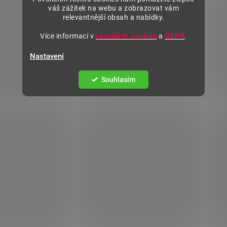
váš zážitek na webu a zobrazovat vám
relevantnější obsah a nabídky.
Více informací v
zásadách cookies
a
GDPR
.
Nastavení
Souhlasím