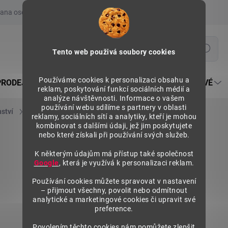
ana osobních údajů
Prohlášení o používání COOKIES
Moje obje
Hledat
Tento web použivá soubory cookies
Používáme cookies k personalizaci obsahu a
PRODEJNÍ REGÁLY SU5
PULTY PRODEJNÍ SEKTOROVÉ
reklam, poskytování funkcí sociálních médií a
analýze návštěvnosti. Informace o vašem
používání webu sdílíme s partnery v oblasti
nství
Police regálů
Police na knihy
reklamy, sociálních sítí a analytiky, kteří je mohou
kombinovat s dalšími údaji, jež jim poskytujete
nebo které získali při používání svých služeb.
K některým údajům má přístup také společnost
Google
, která je využívá k personalizaci reklam.
Používání cookies můžete spravovat v nastavení
– přijmout všechny, povolit nebo odmítnout
analytické a marketingové cookies či upravit své
preference.
Povolením těchto cookies nám pomůžete zlepšit