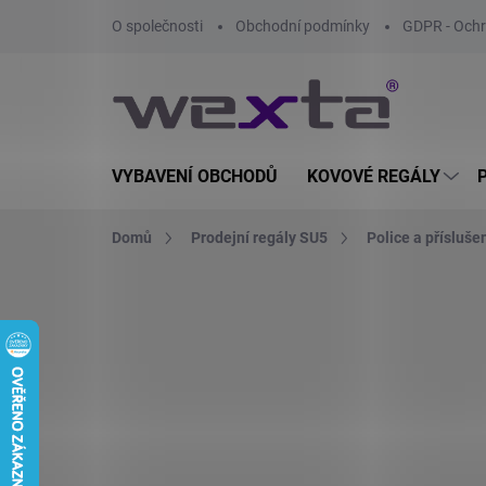
Přejít
O společnosti
Obchodní podmínky
GDPR - Ochr
na
obsah
VYBAVENÍ OBCHODŮ
KOVOVÉ REGÁLY
Domů
Prodejní regály SU5
Police a přísluše