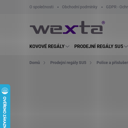
Přejít
O společnosti
Obchodní podmínky
GDPR - Ochr
na
obsah
KOVOVÉ REGÁLY
PRODEJNÍ REGÁLY SU5
Domů
Prodejní regály SU5
Police a přísluše