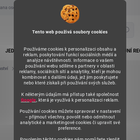
ana osobních údajů
Prohlášení o používání COOKIES
Moje obje
Hledat
Tento web použivá soubory cookies
Používáme cookies k personalizaci obsahu a
JEDNOSTRANNÉ REGÁLY
OBOUSTRANNÉ PRODEJNÍ RE
reklam, poskytování funkcí sociálních médií a
analýze návštěvnosti. Informace o vašem
používání webu sdílíme s partnery v oblasti
nství
Police regálů
Police kovové - ELEGANT
reklamy, sociálních sítí a analytiky, kteří je mohou
kombinovat s dalšími údaji, jež jim poskytujete
nebo které získali při používání svých služeb.
K některým údajům má přístup také společnost
Google
, která je využívá k personalizaci reklam.
Používání cookies můžete spravovat v nastavení
– přijmout všechny, povolit nebo odmítnout
analytické a marketingové cookies či upravit své
preference.
Povolením těchto cookies nám pomůžete zlepšit