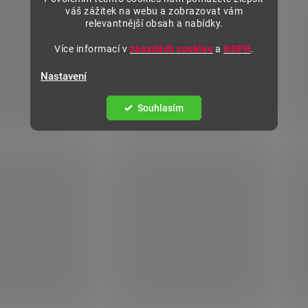
váš zážitek na webu a zobrazovat vám
relevantnější obsah a nabídky.
Více informací v
zásadách cookies
a
GDPR
.
Nastavení
Souhlasím