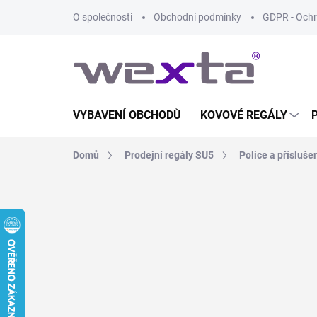
Přejít
O společnosti
Obchodní podmínky
GDPR - Ochr
na
obsah
VYBAVENÍ OBCHODŮ
KOVOVÉ REGÁLY
Domů
Prodejní regály SU5
Police a přísluše