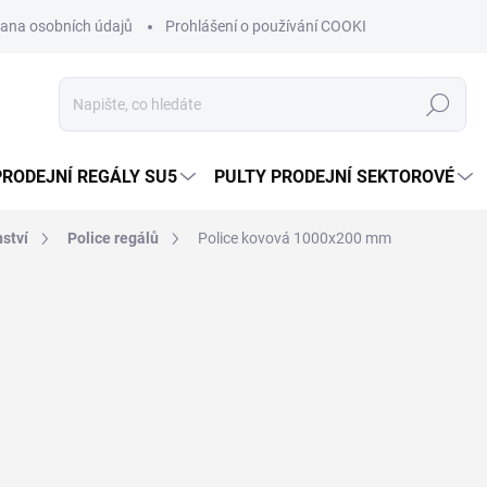
ana osobních údajů
Prohlášení o používání COOKIES
Moje obje
Hledat
PRODEJNÍ REGÁLY SU5
PULTY PRODEJNÍ SEKTOROVÉ
nství
Police regálů
Police kovová 1000x200 mm