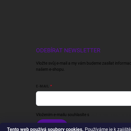
ODEBÍRAT NEWSLETTER
Vložte svůj e-mail a my vám budeme zasílat informa
našem e-shopu.
E-MAIL
Vložením e-mailu souhlasíte s
podmínkami ochrany o
Přihlásit se
Tento web používá soubory cookies.
Používáme je k zajišt