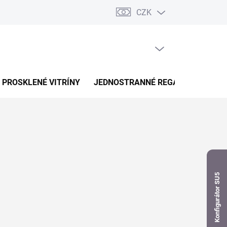
CZK
dnávka
PRÁZDNÝ KOŠÍK
NÁKUPNÍ
KOŠÍK
PROSKLENÉ VITRÍNY
JEDNOSTRANNÉ REGÁLY
OBOUS
Konfigurátor SU5