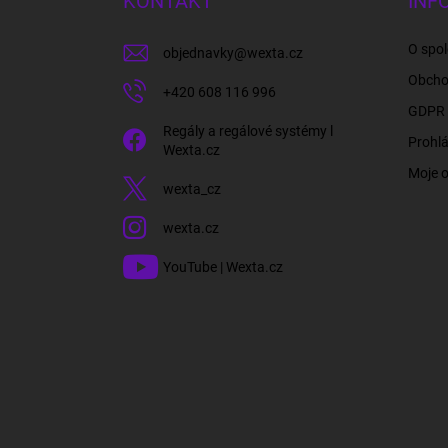
KONTAKT
INF
t
í
O spol
objednavky
@
wexta.cz
Obcho
+420 608 116 996
GDPR 
Regály a regálové systémy l
Prohlá
Wexta.cz
Moje 
wexta_cz
wexta.cz
YouTube | Wexta.cz