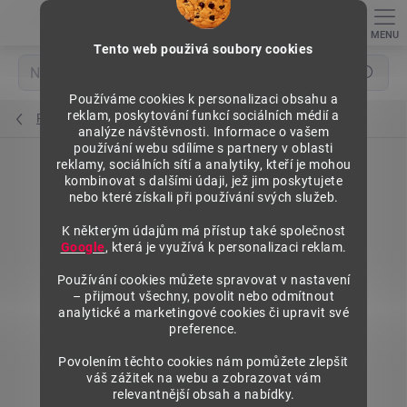
Přejít
na
obsah
Tento web použivá soubory cookies
Hledat
Používáme cookies k personalizaci obsahu a
reklam, poskytování funkcí sociálních médií a
Police regálů
analýze návštěvnosti. Informace o vašem
používání webu sdílíme s partnery v oblasti
reklamy, sociálních sítí a analytiky, kteří je mohou
kombinovat s dalšími údaji, jež jim poskytujete
nebo které získali při používání svých služeb.
K některým údajům má přístup také společnost
Google
, která je využívá k personalizaci reklam.
Používání cookies můžete spravovat v nastavení
– přijmout všechny, povolit nebo odmítnout
analytické a marketingové cookies či upravit své
preference.
Povolením těchto cookies nám pomůžete zlepšit
váš zážitek na webu a zobrazovat vám
relevantnější obsah a nabídky.