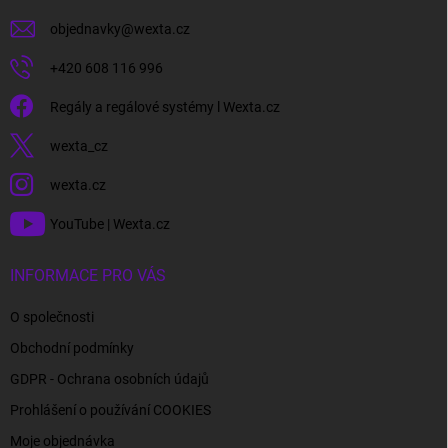
objednavky
@
wexta.cz
+420 608 116 996
Regály a regálové systémy l Wexta.cz
wexta_cz
wexta.cz
YouTube | Wexta.cz
INFORMACE PRO VÁS
O společnosti
Obchodní podmínky
GDPR - Ochrana osobních údajů
Prohlášení o používání COOKIES
Moje objednávka