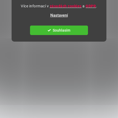
Více informací v
zásadách cookies
a
GDPR
.
Nastavení
Souhlasím