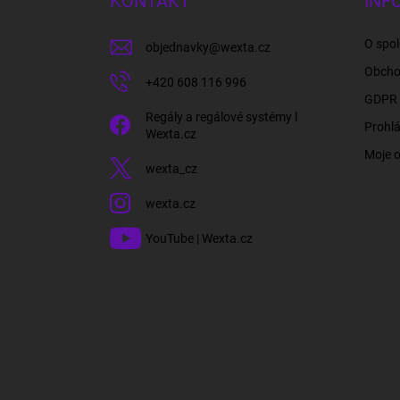
KONTAKT
INF
t
í
O spol
objednavky
@
wexta.cz
Obcho
+420 608 116 996
GDPR 
Regály a regálové systémy l
Prohlá
Wexta.cz
Moje 
wexta_cz
wexta.cz
YouTube | Wexta.cz