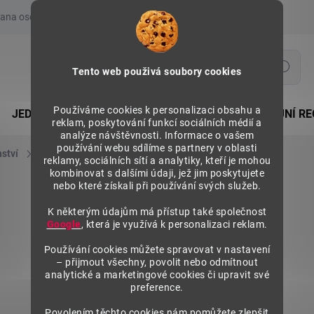
ana osobních údajů
Prohlášení o používání COOKIES
Moje obje
Hledat
Tento web použivá soubory cookies
Používáme cookies k personalizaci obsahu a
JEDNOSTRANNÉ REGÁLY
OBOUSTRANNÉ PRODEJNÍ RE
reklam, poskytování funkcí sociálních médií a
analýze návštěvnosti. Informace o vašem
používání webu sdílíme s partnery v oblasti
nství
Police regálů
Police kovová 800x200 mm
reklamy, sociálních sítí a analytiky, kteří je mohou
kombinovat s dalšími údaji, jež jim poskytujete
nebo které získali při používání svých služeb.
K některým údajům má přístup také společnost
Google
, která je využívá k personalizaci reklam.
Používání cookies můžete spravovat v nastavení
– přijmout všechny, povolit nebo odmítnout
analytické a marketingové cookies či upravit své
preference.
Povolením těchto cookies nám pomůžete zlepšit