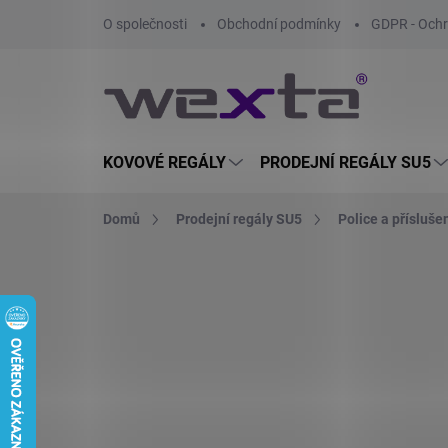
Přejít
O společnosti
Obchodní podmínky
GDPR - Ochr
na
obsah
KOVOVÉ REGÁLY
PRODEJNÍ REGÁLY SU5
Domů
Prodejní regály SU5
Police a přísluše