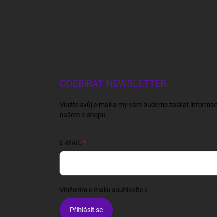
ODEBÍRAT NEWSLETTER
Vložte svůj e-mail a my vám budeme zasílat informa
našem e-shopu.
E-MAIL
Vložením e-mailu souhlasíte s
podmínkami ochrany o
Přihlásit se