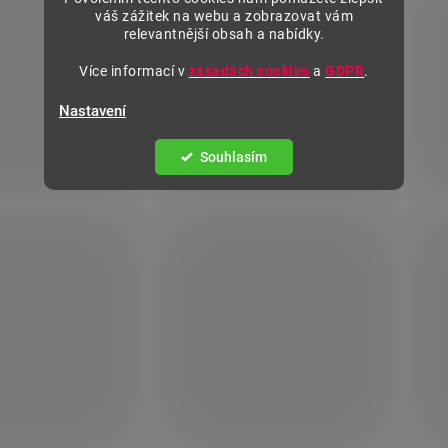
váš zážitek na webu a zobrazovat vám
relevantnější obsah a nabídky.
Více informací v
zásadách cookies
a
GDPR
.
Nastavení
Souhlasím