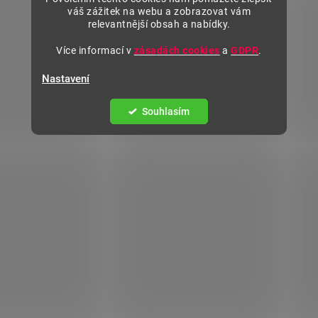
váš zážitek na webu a zobrazovat vám
relevantnější obsah a nabídky.
Více informací v
zásadách cookies
a
GDPR
.
Nastavení
Souhlasím