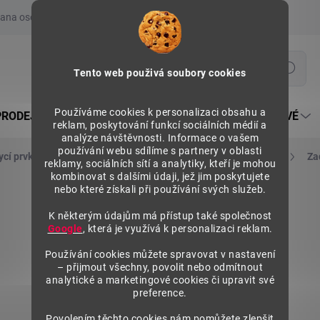
ana osobních údajů
Prohlášení o používání COOKIES
Moje obje
Hledat
Tento web použivá soubory cookies
Používáme cookies k personalizaci obsahu a
PRODEJNÍ REGÁLY SU5
PULTY PRODEJNÍ SEKTOROVÉ
reklam, poskytování funkcí sociálních médií a
analýze návštěvnosti. Informace o vašem
používání webu sdílíme s partnery v oblasti
ycí prvky, závěsy do děrovaných panelů
Zadní panely plné
Za
reklamy, sociálních sítí a analytiky, kteří je mohou
kombinovat s dalšími údaji, jež jim poskytujete
nebo které získali při používání svých služeb.
K některým údajům má přístup také společnost
Google
, která je využívá k personalizaci reklam.
Používání cookies můžete spravovat v nastavení
– přijmout všechny, povolit nebo odmítnout
analytické a marketingové cookies či upravit své
preference.
Povolením těchto cookies nám pomůžete zlepšit