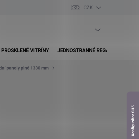
CZK
dnávka
PRÁZDNÝ KOŠÍK
NÁKUPNÍ
KOŠÍK
PROSKLENÉ VITRÍNY
JEDNOSTRANNÉ REGÁLY
OBOUS
dní panely plné 1330 mm
Konfigurátor SU5