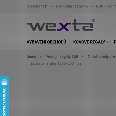
Přejít
O společnosti
Obchodní podmínky
GDPR - Ochr
na
obsah
VYBAVENÍ OBCHODŮ
KOVOVÉ REGÁLY
Domů
Prodejní regály SU5
Zadní panely a kr
Zadní panel plný 1330x200 mm