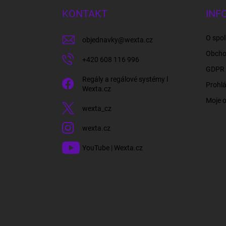
a
KONTAKT
INF
t
í
O spol
objednavky
@
wexta.cz
Obcho
+420 608 116 996
GDPR 
Regály a regálové systémy l
Prohlá
Wexta.cz
Moje 
wexta_cz
wexta.cz
YouTube | Wexta.cz