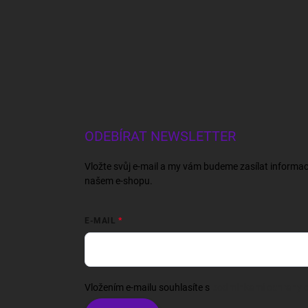
ODEBÍRAT NEWSLETTER
Vložte svůj e-mail a my vám budeme zasílat informa
našem e-shopu.
E-MAIL
Vložením e-mailu souhlasíte s
podmínkami ochrany o