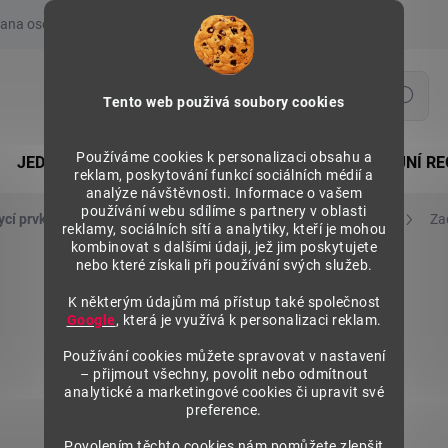
ana osobních údajů
Prohlášení o používání COOKIES
Moje obje
Hledat
Tento web použivá soubory cookies
Používáme cookies k personalizaci obsahu a
JEDNOSTRANNÉ REGÁLY
OBOUSTRANNÉ PRODEJNÍ RE
reklam, poskytování funkcí sociálních médií a
analýze návštěvnosti. Informace o vašem
používání webu sdílíme s partnery v oblasti
ycí prvky, závěsy do děrovaných panelů
Zadní panely plné
Za
reklamy, sociálních sítí a analytiky, kteří je mohou
kombinovat s dalšími údaji, jež jim poskytujete
nebo které získali při používání svých služeb.
K některým údajům má přístup také společnost
Google
, která je využívá k personalizaci reklam.
Používání cookies můžete spravovat v nastavení
– přijmout všechny, povolit nebo odmítnout
analytické a marketingové cookies či upravit své
preference.
Povolením těchto cookies nám pomůžete zlepšit