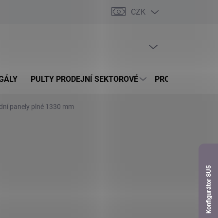
CZK
dnávka
PRÁZDNÝ KOŠÍK
NÁKUPNÍ
KOŠÍK
GÁLY
PULTY PRODEJNÍ SEKTOROVÉ
PROSKLENÉ VITR
dní panely plné 1330 mm
Konfigurátor SU5