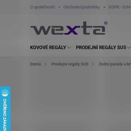
Přejít
O společnosti
Obchodní podmínky
GDPR - Ochr
na
obsah
KOVOVÉ REGÁLY
PRODEJNÍ REGÁLY SU5
Domů
Prodejní regály SU5
Zadní panely a kr