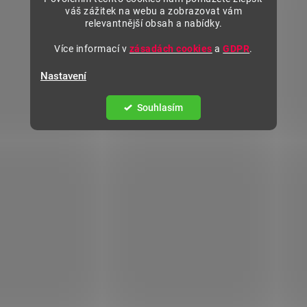
váš zážitek na webu a zobrazovat vám
relevantnější obsah a nabídky.
Více informací v
zásadách cookies
a
GDPR
.
Nastavení
Souhlasím