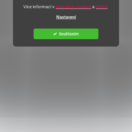
Více informací v
zásadách cookies
a
GDPR
.
Nastavení
Souhlasím