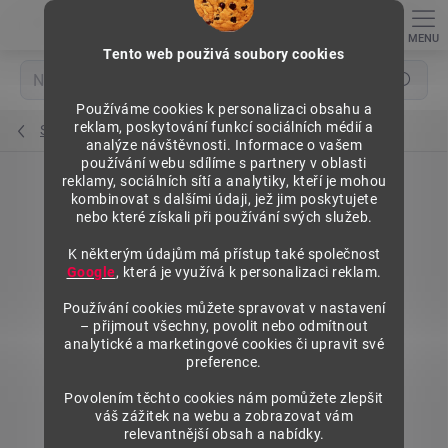
Přejít
na
obsah
Tento web použivá soubory cookies
Hledat
Používáme cookies k personalizaci obsahu a
reklam, poskytování funkcí sociálních médií a
Stojiny rohové 90°
analýze návštěvnosti. Informace o vašem
používání webu sdílíme s partnery v oblasti
reklamy, sociálních sítí a analytiky, kteří je mohou
kombinovat s dalšími údaji, jež jim poskytujete
nebo které získali při používání svých služeb.
K některým údajům má přístup také společnost
Google
, která je využívá k personalizaci reklam.
Používání cookies můžete spravovat v nastavení
– přijmout všechny, povolit nebo odmítnout
analytické a marketingové cookies či upravit své
preference.
Povolením těchto cookies nám pomůžete zlepšit
váš zážitek na webu a zobrazovat vám
relevantnější obsah a nabídky.