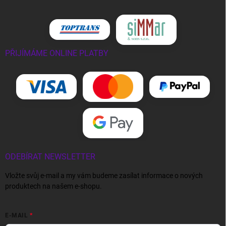
PŘIJÍMÁME ONLINE PLATBY
ODEBÍRAT NEWSLETTER
Vložte svůj e-mail a my vám budeme zasílat informace o nových
produktech na našem e-shopu.
E-MAIL