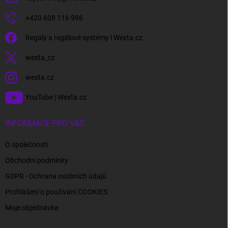
+420 608 116 996
Regály a regálové systémy l Wexta.cz
wexta_cz
wexta.cz
YouTube | Wexta.cz
INFORMACE PRO VÁS
O společnosti
Obchodní podmínky
GDPR - Ochrana osobních údajů
Prohlášení o používání COOKIES
Moje objednávka