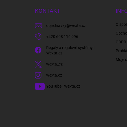
p
a
KONTAKT
INF
t
í
O spol
objednavky
@
wexta.cz
Obcho
+420 608 116 996
GDPR 
Regály a regálové systémy l
Prohlá
Wexta.cz
Moje 
wexta_cz
wexta.cz
YouTube | Wexta.cz