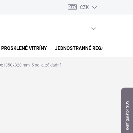
CZK
dnávka
PRÁZDNÝ KOŠÍK
NÁKUPNÍ
KOŠÍK
PROSKLENÉ VITRÍNY
JEDNOSTRANNÉ REGÁLY
OBOUS
0x1350x320 mm, 5 polic, základní
Konfigurátor SU5