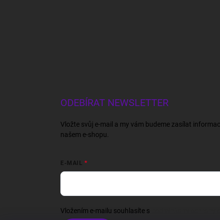
ODEBÍRAT NEWSLETTER
Vložte svůj e-mail a my vám budeme zasílat informa
našem e-shopu.
E-MAIL
Vložením e-mailu souhlasíte s
podmínkami ochrany o