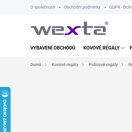
Přejít
O společnosti
Obchodní podmínky
GDPR - Ochr
na
obsah
VYBAVENÍ OBCHODŮ
KOVOVÉ REGÁLY
Domů
Kovové regály
Policové regály
R