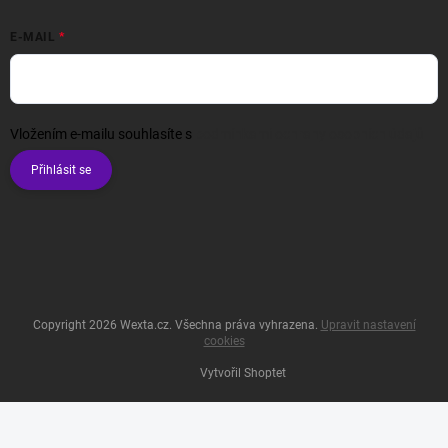
E-MAIL
Vložením e-mailu souhlasíte s
podmínkami ochrany osobních údajů
Přihlásit se
Copyright 2026
Wexta.cz
. Všechna práva vyhrazena.
Upravit nastavení
cookies
Vytvořil Shoptet