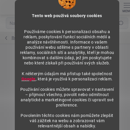
Přejít
na
obsah
Tento web použivá soubory cookies
Hledat
Používáme cookies k personalizaci obsahu a
reklam, poskytování funkcí sociálních médií a
Regály výška 1840 mm, základní moduly
analýze návštěvnosti. Informace o vašem
používání webu sdílíme s partnery v oblasti
reklamy, sociálních sítí a analytiky, kteří je mohou
kombinovat s dalšími údaji, jež jim poskytujete
nebo které získali při používání svých služeb.
K některým údajům má přístup také společnost
Google
, která je využívá k personalizaci reklam.
Používání cookies můžete spravovat v nastavení
– přijmout všechny, povolit nebo odmítnout
analytické a marketingové cookies či upravit své
preference.
Povolením těchto cookies nám pomůžete zlepšit
váš zážitek na webu a zobrazovat vám
relevantnější obsah a nabídky.