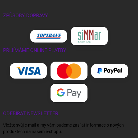
ZPŮSOBY DOPRAVY
PŘIJÍMÁME ONLINE PLATBY
ODEBÍRAT NEWSLETTER
Vložte svůj e-mail a my vám budeme zasílat informace o nových
produktech na našem e-shopu.