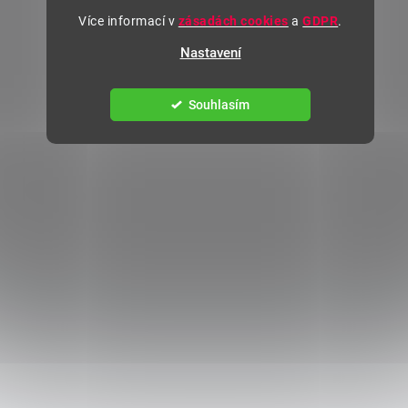
Více informací v
zásadách cookies
a
GDPR
.
Nastavení
Souhlasím