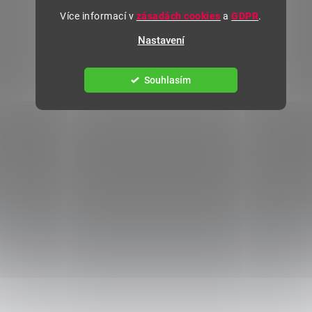
Více informací v
zásadách cookies
a
GDPR
.
Nastavení
Souhlasím