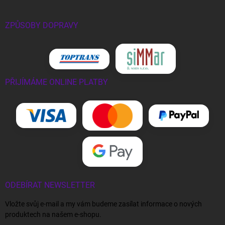
ZPŮSOBY DOPRAVY
PŘIJÍMÁME ONLINE PLATBY
ODEBÍRAT NEWSLETTER
Vložte svůj e-mail a my vám budeme zasílat informace o nových
produktech na našem e-shopu.