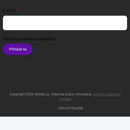
E-MAIL
Vložením e-mailu souhlasíte s
podmínkami ochrany osobních údajů
Přihlásit se
Copyright 2026
Wexta.cz
. Všechna práva vyhrazena.
Upravit nastavení
cookies
Vytvořil Shoptet