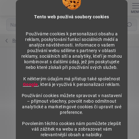
Přejít
na
obsah
Tento web použivá soubory cookies
Hledat
Používáme cookies k personalizaci obsahu a
reklam, poskytování funkcí sociálních médií a
Regály výška 1576 mm, přídavné moduly
analýze návštěvnosti. Informace o vašem
používání webu sdílíme s partnery v oblasti
reklamy, sociálních sítí a analytiky, kteří je mohou
kombinovat s dalšími údaji, jež jim poskytujete
nebo které získali při používání svých služeb.
K některým údajům má přístup také společnost
Google
, která je využívá k personalizaci reklam.
Používání cookies můžete spravovat v nastavení
– přijmout všechny, povolit nebo odmítnout
analytické a marketingové cookies či upravit své
preference.
Povolením těchto cookies nám pomůžete zlepšit
váš zážitek na webu a zobrazovat vám
relevantnější obsah a nabídky.