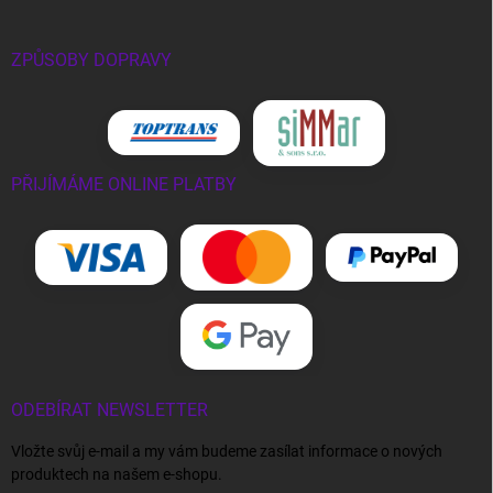
ZPŮSOBY DOPRAVY
PŘIJÍMÁME ONLINE PLATBY
ODEBÍRAT NEWSLETTER
Vložte svůj e-mail a my vám budeme zasílat informace o nových
produktech na našem e-shopu.