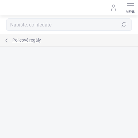
Přejít
na
obsah
Hledat
Policové regály