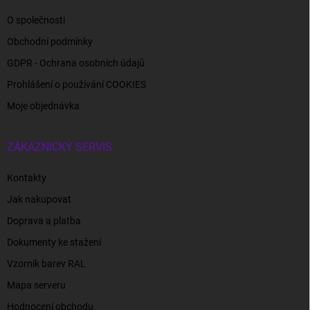
O společnosti
Obchodní podmínky
GDPR - Ochrana osobních údajů
Prohlášení o používání COOKIES
Moje objednávka
ZÁKAZNICKÝ SERVIS
Kontakty
Jak nakupovat
Doprava a platba
Dokumenty ke stažení
Vzorník barev RAL
Mapa serveru
Hodnocení obchodu