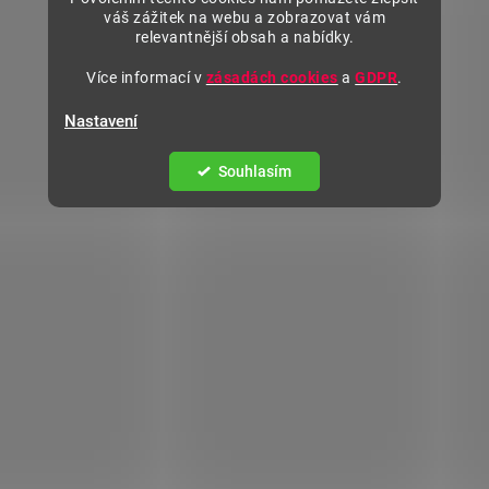
váš zážitek na webu a zobrazovat vám
relevantnější obsah a nabídky.
Více informací v
zásadách cookies
a
GDPR
.
Nastavení
Souhlasím