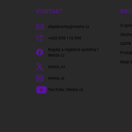
p
a
KONTAKT
INF
t
í
O spol
objednavky
@
wexta.cz
Obcho
+420 608 116 996
GDPR 
Regály a regálové systémy l
Prohlá
Wexta.cz
Moje 
wexta_cz
wexta.cz
YouTube | Wexta.cz