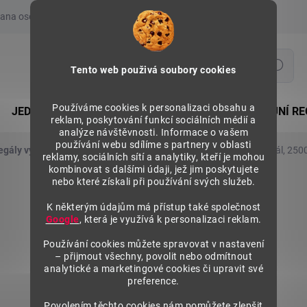
ana osobních údajů
Prohlášení o používání COOKIES
Moje obje
Hledat
Tento web použivá soubory cookies
Používáme cookies k personalizaci obsahu a
JEDNOSTRANNÉ REGÁLY
OBOUSTRANNÉ PRODEJNÍ RE
reklam, poskytování funkcí sociálních médií a
analýze návštěvnosti. Informace o vašem
používání webu sdílíme s partnery v oblasti
egály výška 2500 mm, základní moduly
Kovový policový regál, 250
reklamy, sociálních sítí a analytiky, kteří je mohou
kombinovat s dalšími údaji, jež jim poskytujete
nebo které získali při používání svých služeb.
K některým údajům má přístup také společnost
Google
, která je využívá k personalizaci reklam.
Používání cookies můžete spravovat v nastavení
– přijmout všechny, povolit nebo odmítnout
analytické a marketingové cookies či upravit své
preference.
Povolením těchto cookies nám pomůžete zlepšit