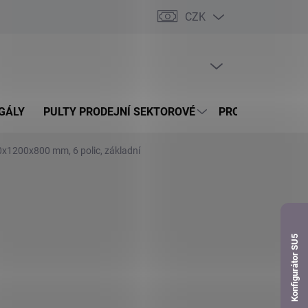
CZK
dnávka
PRÁZDNÝ KOŠÍK
NÁKUPNÍ
KOŠÍK
GÁLY
PULTY PRODEJNÍ SEKTOROVÉ
PROSKLENÉ VITR
0x1200x800 mm, 6 polic, základní
Konfigurátor SU5