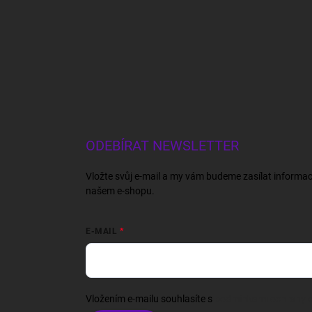
ODEBÍRAT NEWSLETTER
Vložte svůj e-mail a my vám budeme zasílat informa
našem e-shopu.
E-MAIL
Vložením e-mailu souhlasíte s
podmínkami ochrany o