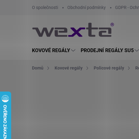
Přejít
O společnosti
Obchodní podmínky
GDPR - Ochr
na
obsah
KOVOVÉ REGÁLY
PRODEJNÍ REGÁLY SU5
Domů
Kovové regály
Policové regály
R