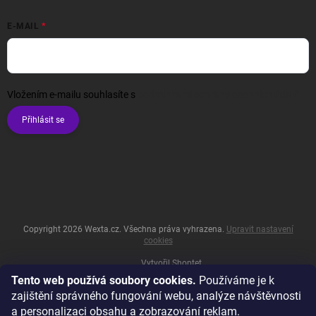
E-MAIL
Vložením e-mailu souhlasíte s
podmínkami ochrany osobních údajů
Přihlásit se
Copyright 2026
Wexta.cz
. Všechna práva vyhrazena.
Upravit nastavení
cookies
Vytvořil Shoptet
Tento web používá soubory cookies.
Používáme je k
zajištění správného fungování webu, analýze návštěvnosti
a personalizaci obsahu a zobrazování reklam.