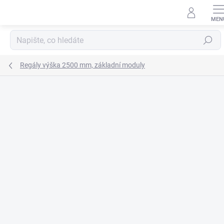
Přejít
na
obsah
Hledat
Regály výška 2500 mm, základní moduly