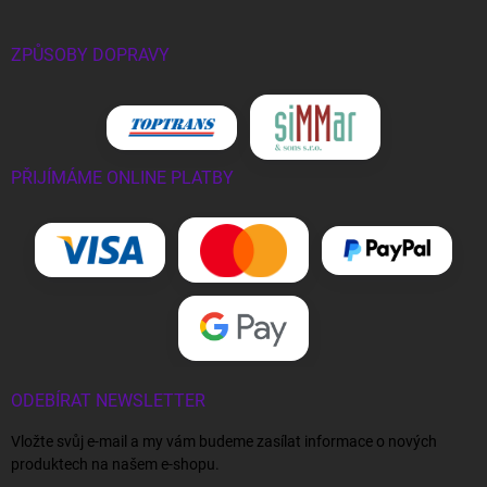
ZPŮSOBY DOPRAVY
PŘIJÍMÁME ONLINE PLATBY
ODEBÍRAT NEWSLETTER
Vložte svůj e-mail a my vám budeme zasílat informace o nových
produktech na našem e-shopu.