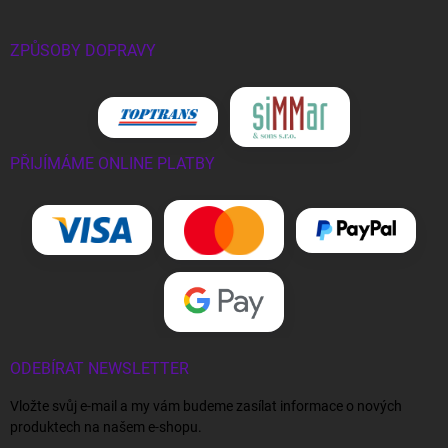
ZPŮSOBY DOPRAVY
PŘIJÍMÁME ONLINE PLATBY
ODEBÍRAT NEWSLETTER
Vložte svůj e-mail a my vám budeme zasílat informace o nových
produktech na našem e-shopu.