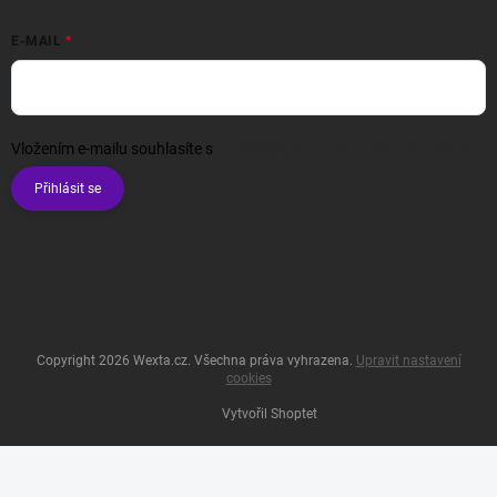
E-MAIL
Vložením e-mailu souhlasíte s
podmínkami ochrany osobních údajů
Přihlásit se
Copyright 2026
Wexta.cz
. Všechna práva vyhrazena.
Upravit nastavení
cookies
Vytvořil Shoptet