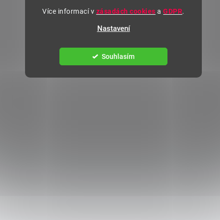
Více informací v
zásadách cookies
a
GDPR
.
Nastavení
Souhlasím