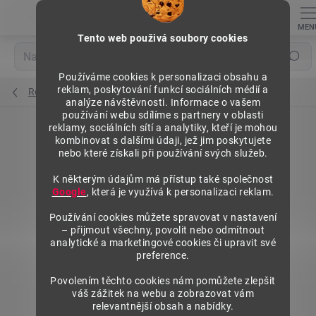
Přejít
na
obsah
Tento web použivá soubory cookies
Hledat
Používáme cookies k personalizaci obsahu a
reklam, poskytování funkcí sociálních médií a
Regály výška 2500 mm, základní moduly
analýze návštěvnosti. Informace o vašem
používání webu sdílíme s partnery v oblasti
reklamy, sociálních sítí a analytiky, kteří je mohou
kombinovat s dalšími údaji, jež jim poskytujete
nebo které získali při používání svých služeb.
K některým údajům má přístup také společnost
Google
, která je využívá k personalizaci reklam.
Používání cookies můžete spravovat v nastavení
– přijmout všechny, povolit nebo odmítnout
analytické a marketingové cookies či upravit své
preference.
Povolením těchto cookies nám pomůžete zlepšit
váš zážitek na webu a zobrazovat vám
relevantnější obsah a nabídky.