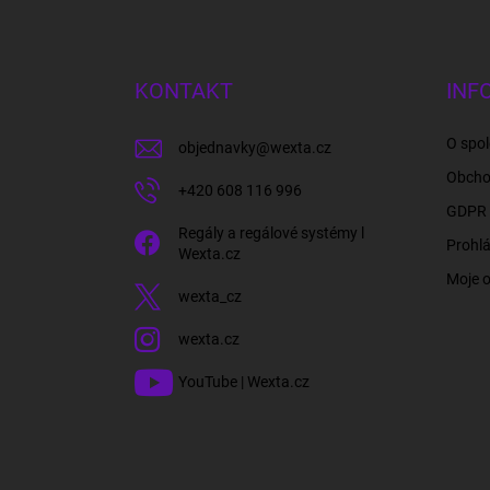
Z
á
p
a
KONTAKT
INF
t
í
O spol
objednavky
@
wexta.cz
Obcho
+420 608 116 996
GDPR 
Regály a regálové systémy l
Prohlá
Wexta.cz
Moje 
wexta_cz
wexta.cz
YouTube | Wexta.cz