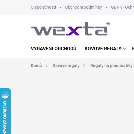
Přejít
O společnosti
Obchodní podmínky
GDPR - Ochr
na
obsah
VYBAVENÍ OBCHODŮ
KOVOVÉ REGÁLY
Domů
Kovové regály
Regály na pneumatiky