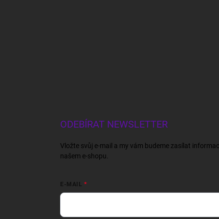
ODEBÍRAT NEWSLETTER
Vložte svůj e-mail a my vám budeme zasílat informa
našem e-shopu.
E-MAIL