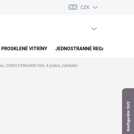
CZK
dnávka
PRÁZDNÝ KOŠÍK
NÁKUPNÍ
KOŠÍK
PROSKLENÉ VITRÍNY
JEDNOSTRANNÉ REGÁLY
OBOUS
ku, 2500x1050x400 mm, 4 police, základní
Konfigurátor SU5