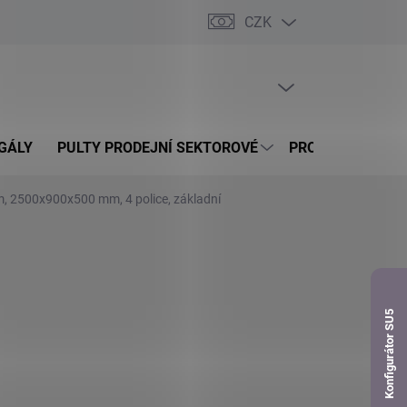
CZK
dnávka
PRÁZDNÝ KOŠÍK
NÁKUPNÍ
KOŠÍK
GÁLY
PULTY PRODEJNÍ SEKTOROVÉ
PROSKLENÉ VITR
m, 2500x900x500 mm, 4 police, základní
Konfigurátor SU5