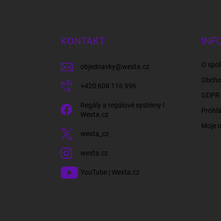
Z
á
p
a
KONTAKT
INF
t
í
O spol
objednavky
@
wexta.cz
Obcho
+420 608 116 996
GDPR 
Regály a regálové systémy l
Prohlá
Wexta.cz
Moje 
wexta_cz
wexta.cz
YouTube | Wexta.cz