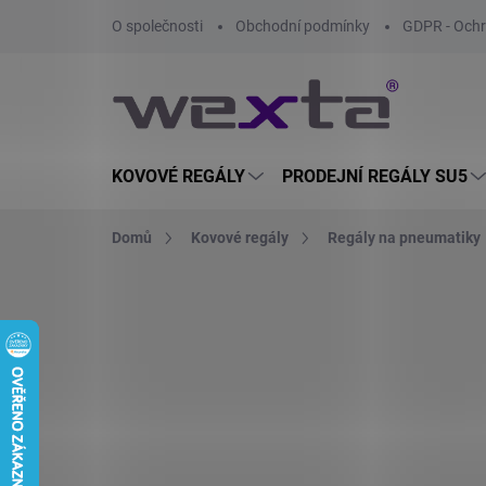
Přejít
O společnosti
Obchodní podmínky
GDPR - Ochr
na
obsah
KOVOVÉ REGÁLY
PRODEJNÍ REGÁLY SU5
Domů
Kovové regály
Regály na pneumatiky