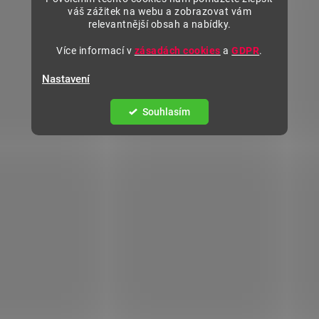
váš zážitek na webu a zobrazovat vám
relevantnější obsah a nabídky.
Více informací v
zásadách cookies
a
GDPR
.
Nastavení
Souhlasím