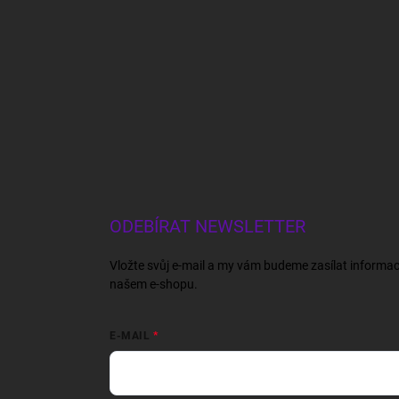
ODEBÍRAT NEWSLETTER
Vložte svůj e-mail a my vám budeme zasílat informa
našem e-shopu.
E-MAIL