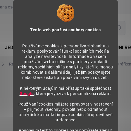
ana osobních údajů
Prohlášení o používání COOKIES
Moje obje
Hledat
Tento web použivá soubory cookies
Používáme cookies k personalizaci obsahu a
JEDNOSTRANNÉ REGÁLY
OBOUSTRANNÉ PRODEJNÍ RE
reklam, poskytování funkcí sociálních médií a
analýze návštěvnosti. Informace o vašem
používání webu sdílíme s partnery v oblasti
Regály na pneumatiky s ráfkem
Regál na pneumatiky s ráfke
reklamy, sociálních sítí a analytiky, kteří je mohou
kombinovat s dalšími údaji, jež jim poskytujete
nebo které získali při používání svých služeb.
K některým údajům má přístup také společnost
Google
, která je využívá k personalizaci reklam.
Používání cookies můžete spravovat v nastavení
– přijmout všechny, povolit nebo odmítnout
analytické a marketingové cookies či upravit své
preference.
Povolením těchto cookies nám pomůžete zlepšit