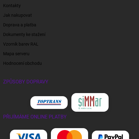
Kontakty
Jak nakupovat
Doprava a platba
Dokumenty ke stažení
Vzorník barev RAL
Mapa serveru
Hodnocení obchodu
ZPŮSOBY DOPRAVY
PŘIJÍMÁME ONLINE PLATBY