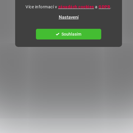
Více informací v
zásadách cookies
a
GDPR
.
Nastavení
Souhlasím