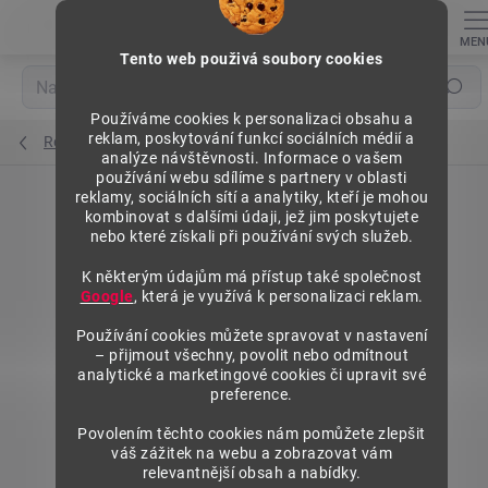
Přejít
na
obsah
Tento web použivá soubory cookies
Hledat
Používáme cookies k personalizaci obsahu a
reklam, poskytování funkcí sociálních médií a
Regály na pneumatiky s ráfkem
analýze návštěvnosti. Informace o vašem
používání webu sdílíme s partnery v oblasti
reklamy, sociálních sítí a analytiky, kteří je mohou
kombinovat s dalšími údaji, jež jim poskytujete
nebo které získali při používání svých služeb.
K některým údajům má přístup také společnost
Google
, která je využívá k personalizaci reklam.
Používání cookies můžete spravovat v nastavení
– přijmout všechny, povolit nebo odmítnout
analytické a marketingové cookies či upravit své
preference.
Povolením těchto cookies nám pomůžete zlepšit
váš zážitek na webu a zobrazovat vám
relevantnější obsah a nabídky.