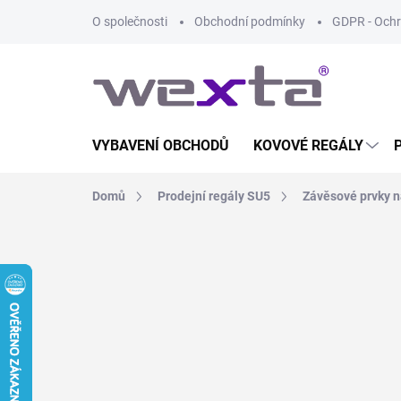
Přejít
O společnosti
Obchodní podmínky
GDPR - Ochr
na
obsah
VYBAVENÍ OBCHODŮ
KOVOVÉ REGÁLY
Domů
Prodejní regály SU5
Závěsové prvky n