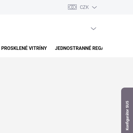
CZK
dnávka
PRÁZDNÝ KOŠÍK
NÁKUPNÍ
KOŠÍK
PROSKLENÉ VITRÍNY
JEDNOSTRANNÉ REGÁLY
OBOUS
Konfigurátor SU5