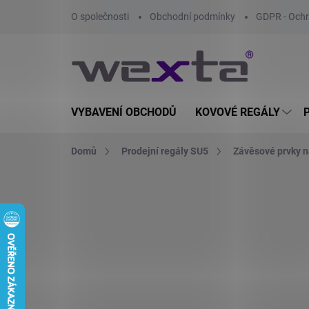
Přejít
O společnosti
Obchodní podmínky
GDPR - Ochr
na
obsah
VYBAVENÍ OBCHODŮ
KOVOVÉ REGÁLY
Domů
Prodejní regály SU5
Závěsové prvky n