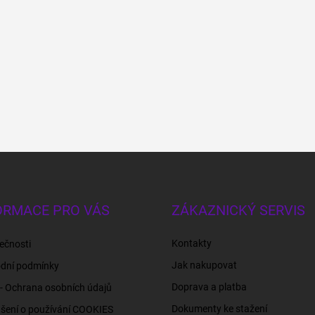
ORMACE PRO VÁS
ZÁKAZNICKÝ SERVIS
Kontakty
ečnosti
Jak nakupovat
dní podmínky
Doprava a platba
- Ochrana osobních údajů
Dokumenty ke stažení
šení o používání COOKIES