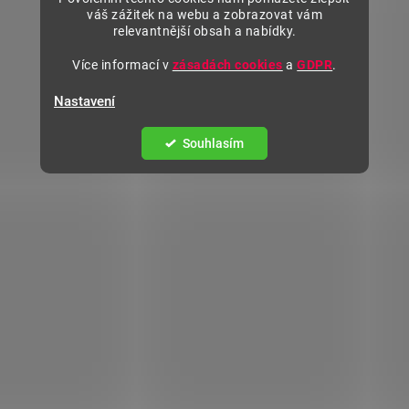
váš zážitek na webu a zobrazovat vám
relevantnější obsah a nabídky.
Více informací v
zásadách cookies
a
GDPR
.
Nastavení
Souhlasím