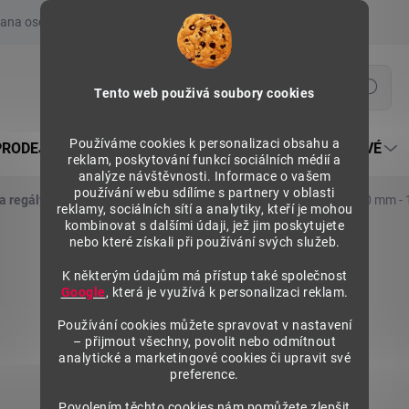
ana osobních údajů
Prohlášení o používání COOKIES
Moje obje
Hledat
Tento web použivá soubory cookies
Používáme cookies k personalizaci obsahu a
PRODEJNÍ REGÁLY SU5
PULTY PRODEJNÍ SEKTOROVÉ
reklam, poskytování funkcí sociálních médií a
analýze návštěvnosti. Informace o vašem
používání webu sdílíme s partnery v oblasti
a regály
Závěsná ramena
Konfekční rameno šikmé 300 mm - 1
reklamy, sociálních sítí a analytiky, kteří je mohou
kombinovat s dalšími údaji, jež jim poskytujete
nebo které získali při používání svých služeb.
K některým údajům má přístup také společnost
Google
, která je využívá k personalizaci reklam.
Používání cookies můžete spravovat v nastavení
– přijmout všechny, povolit nebo odmítnout
analytické a marketingové cookies či upravit své
preference.
Povolením těchto cookies nám pomůžete zlepšit