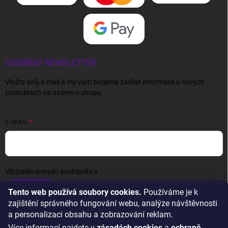
ODEBÍRAT NEWSLETTER
Vložte svůj e-mail a my vám budeme zasílat informace o nových
produktech na našem e-shopu.
E-MAIL
Vložením e-mailu souhlasíte s
podmínkami ochrany osobních údajů
Přihlásit se
Tento web používá soubory cookies.
Používáme je k
zajištění správného fungování webu, analýze návštěvnosti
a personalizaci obsahu a zobrazování reklam.
Více informací najdete v
zásadách cookies
a
ochraně