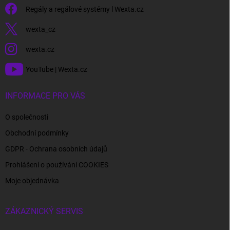
Regály a regálové systémy l Wexta.cz
wexta_cz
wexta.cz
YouTube | Wexta.cz
INFORMACE PRO VÁS
O společnosti
Obchodní podmínky
GDPR - Ochrana osobních údajů
Prohlášení o používání COOKIES
Moje objednávka
ZÁKAZNICKÝ SERVIS