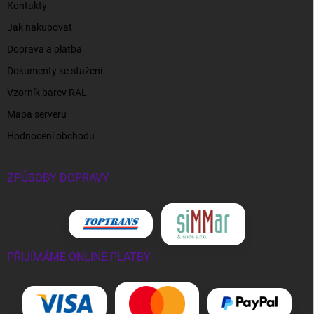
Kontakty
Jak nakupovat
Doprava a platba
Dokumenty ke stažení
Vzorník barev RAL
Mapa serveru
Hodnocení obchodu
ZPŮSOBY DOPRAVY
PŘIJÍMÁME ONLINE PLATBY