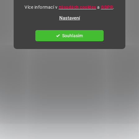
Více informací v
zásadách cookies
a
GDPR
.
Nastavení
Souhlasím