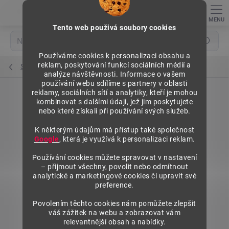
Přejít
na
obsah
Tento web použivá soubory cookies
Hledat
Používáme cookies k personalizaci obsahu a
reklam, poskytování funkcí sociálních médií a
Stojiny 80x30 mm
analýze návštěvnosti. Informace o vašem
používání webu sdílíme s partnery v oblasti
reklamy, sociálních sítí a analytiky, kteří je mohou
kombinovat s dalšími údaji, jež jim poskytujete
nebo které získali při používání svých služeb.
K některým údajům má přístup také společnost
Google
, která je využívá k personalizaci reklam.
Používání cookies můžete spravovat v nastavení
– přijmout všechny, povolit nebo odmítnout
analytické a marketingové cookies či upravit své
preference.
Povolením těchto cookies nám pomůžete zlepšit
váš zážitek na webu a zobrazovat vám
relevantnější obsah a nabídky.