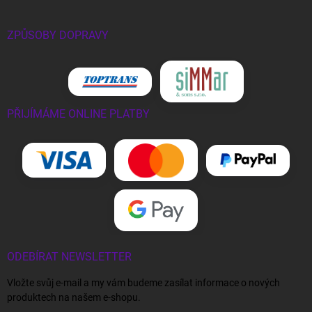
ZPŮSOBY DOPRAVY
PŘIJÍMÁME ONLINE PLATBY
ODEBÍRAT NEWSLETTER
Vložte svůj e-mail a my vám budeme zasílat informace o nových
produktech na našem e-shopu.