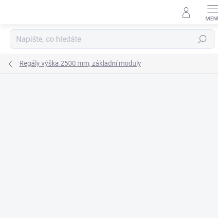
Přejít
na
obsah
Hledat
Regály výška 2500 mm, základní moduly