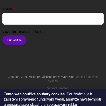
E-MAIL
Vložením e-mailu souhlasíte s
podmínkami ochrany osobních údajů
Přihlásit se
Copyright 2026
Wexta.cz
. Všechna práva vyhrazena.
Upravit nastavení
cookies
Vytvořil Shoptet
Tento web používá soubory cookies.
Používáme je k
zajištění správného fungování webu, analýze návštěvnosti
a personalizaci obsahu a zobrazování reklam.