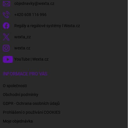
objednavky
@
wexta.cz
+420 608 116 996
Regály a regálové systémy l Wexta.cz
wexta_cz
wexta.cz
YouTube | Wexta.cz
INFORMACE PRO VÁS
O společnosti
Obchodní podmínky
GDPR - Ochrana osobních údajů
Prohlášení o používání COOKIES
Moje objednávka