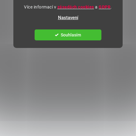
Více informací v
zásadách cookies
a
GDPR
.
Nastavení
Souhlasím