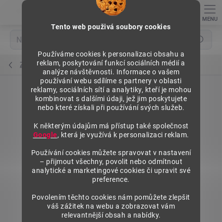
Přejít
na
obsah
Tento web použivá soubory cookies
Hledat
Používáme cookies k personalizaci obsahu a
reklam, poskytování funkcí sociálních médií a
Závěsové rámy
analýze návštěvnosti. Informace o vašem
používání webu sdílíme s partnery v oblasti
reklamy, sociálních sítí a analytiky, kteří je mohou
kombinovat s dalšími údaji, jež jim poskytujete
nebo které získali při používání svých služeb.
K některým údajům má přístup také společnost
Google
, která je využívá k personalizaci reklam.
Používání cookies můžete spravovat v nastavení
– přijmout všechny, povolit nebo odmítnout
analytické a marketingové cookies či upravit své
preference.
Povolením těchto cookies nám pomůžete zlepšit
váš zážitek na webu a zobrazovat vám
relevantnější obsah a nabídky.