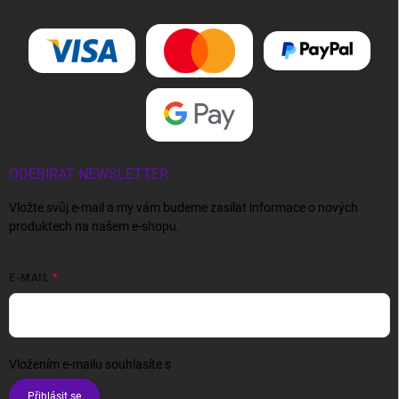
ODEBÍRAT NEWSLETTER
Vložte svůj e-mail a my vám budeme zasílat informace o nových
produktech na našem e-shopu.
E-MAIL
Vložením e-mailu souhlasíte s
podmínkami ochrany osobních údajů
Přihlásit se