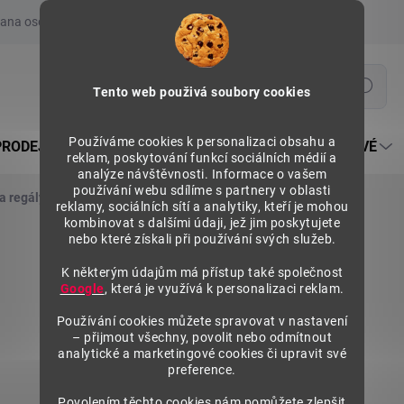
ana osobních údajů
Prohlášení o používání COOKIES
Moje obje
Hledat
Tento web použivá soubory cookies
Používáme cookies k personalizaci obsahu a
PRODEJNÍ REGÁLY SU5
PULTY PRODEJNÍ SEKTOROVÉ
reklam, poskytování funkcí sociálních médií a
analýze návštěvnosti. Informace o vašem
používání webu sdílíme s partnery v oblasti
a regály
Závěsové rámy
Závěsový rám 1000x500 mm
reklamy, sociálních sítí a analytiky, kteří je mohou
kombinovat s dalšími údaji, jež jim poskytujete
nebo které získali při používání svých služeb.
K některým údajům má přístup také společnost
Google
, která je využívá k personalizaci reklam.
Používání cookies můžete spravovat v nastavení
– přijmout všechny, povolit nebo odmítnout
analytické a marketingové cookies či upravit své
preference.
Povolením těchto cookies nám pomůžete zlepšit