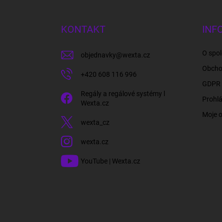
á
p
a
KONTAKT
INF
t
í
O spol
objednavky
@
wexta.cz
Obcho
+420 608 116 996
GDPR 
Regály a regálové systémy l
Prohlá
Wexta.cz
Moje 
wexta_cz
wexta.cz
YouTube | Wexta.cz