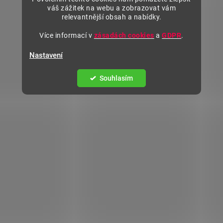
váš zážitek na webu a zobrazovat vám
relevantnější obsah a nabídky.
Více informací v
zásadách cookies
a
GDPR
.
Nastavení
Souhlasím