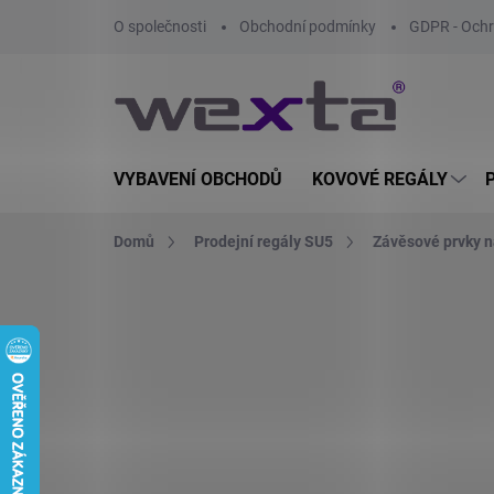
Přejít
O společnosti
Obchodní podmínky
GDPR - Ochr
na
obsah
VYBAVENÍ OBCHODŮ
KOVOVÉ REGÁLY
Domů
Prodejní regály SU5
Závěsové prvky n