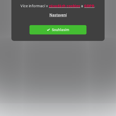
Více informací v
zásadách cookies
a
GDPR
.
Nastavení
Souhlasím