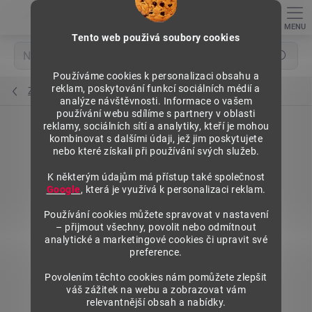
Přejít
na
obsah
Tento web použivá soubory cookies
Hledat
Používáme cookies k personalizaci obsahu a
reklam, poskytování funkcí sociálních médií a
Závěsové rámy
analýze návštěvnosti. Informace o vašem
používání webu sdílíme s partnery v oblasti
reklamy, sociálních sítí a analytiky, kteří je mohou
kombinovat s dalšími údaji, jež jim poskytujete
nebo které získali při používání svých služeb.
K některým údajům má přístup také společnost
Google
, která je využívá k personalizaci reklam.
Používání cookies můžete spravovat v nastavení
– přijmout všechny, povolit nebo odmítnout
analytické a marketingové cookies či upravit své
preference.
Povolením těchto cookies nám pomůžete zlepšit
váš zážitek na webu a zobrazovat vám
relevantnější obsah a nabídky.