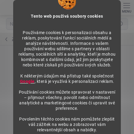
Přejít
na
obsah
Tento web použivá soubory cookies
Hledat
Používáme cookies k personalizaci obsahu a
reklam, poskytování funkcí sociálních médií a
Závěsové rámy
analýze návštěvnosti. Informace o vašem
používání webu sdílíme s partnery v oblasti
reklamy, sociálních sítí a analytiky, kteří je mohou
kombinovat s dalšími údaji, jež jim poskytujete
nebo které získali při používání svých služeb.
K některým údajům má přístup také společnost
Google
, která je využívá k personalizaci reklam.
Používání cookies můžete spravovat v nastavení
– přijmout všechny, povolit nebo odmítnout
analytické a marketingové cookies či upravit své
preference.
Povolením těchto cookies nám pomůžete zlepšit
váš zážitek na webu a zobrazovat vám
relevantnější obsah a nabídky.