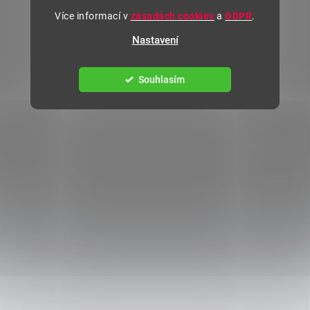
Více informací v
zásadách cookies
a
GDPR
.
Nastavení
Souhlasím