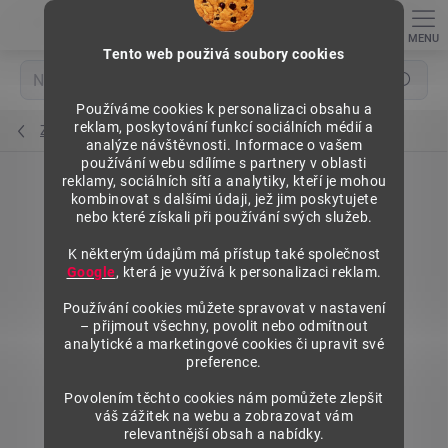
Přejít
na
obsah
Tento web použivá soubory cookies
Hledat
Používáme cookies k personalizaci obsahu a
reklam, poskytování funkcí sociálních médií a
Zadní panely plné 625 mm
analýze návštěvnosti. Informace o vašem
používání webu sdílíme s partnery v oblasti
reklamy, sociálních sítí a analytiky, kteří je mohou
kombinovat s dalšími údaji, jež jim poskytujete
nebo které získali při používání svých služeb.
K některým údajům má přístup také společnost
Google
, která je využívá k personalizaci reklam.
Používání cookies můžete spravovat v nastavení
– přijmout všechny, povolit nebo odmítnout
analytické a marketingové cookies či upravit své
preference.
Povolením těchto cookies nám pomůžete zlepšit
váš zážitek na webu a zobrazovat vám
relevantnější obsah a nabídky.