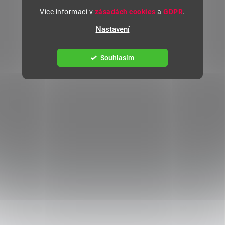
Více informací v
zásadách cookies
a
GDPR
.
Nastavení
Souhlasím