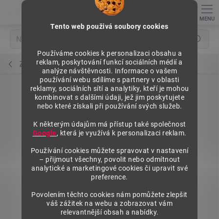
Přejít
na
obsah
Tento web použivá soubory cookies
Hledat
Používáme cookies k personalizaci obsahu a
reklam, poskytování funkcí sociálních médií a
Zadní panely plné 625 mm
analýze návštěvnosti. Informace o vašem
používání webu sdílíme s partnery v oblasti
reklamy, sociálních sítí a analytiky, kteří je mohou
kombinovat s dalšími údaji, jež jim poskytujete
nebo které získali při používání svých služeb.
K některým údajům má přístup také společnost
Google
, která je využívá k personalizaci reklam.
Používání cookies můžete spravovat v nastavení
– přijmout všechny, povolit nebo odmítnout
analytické a marketingové cookies či upravit své
preference.
Povolením těchto cookies nám pomůžete zlepšit
váš zážitek na webu a zobrazovat vám
relevantnější obsah a nabídky.