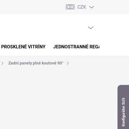
CZK
dnávka
PRÁZDNÝ KOŠÍK
NÁKUPNÍ
KOŠÍK
PROSKLENÉ VITRÍNY
JEDNOSTRANNÉ REGÁLY
OBOUS
Zadní panely plné koutové 90°
Konfigurátor SU5