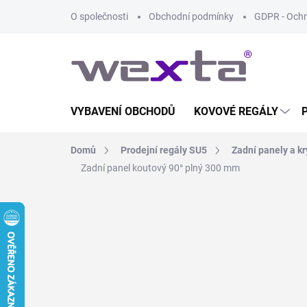
Přejít
O společnosti
Obchodní podmínky
GDPR - Ochr
na
obsah
VYBAVENÍ OBCHODŮ
KOVOVÉ REGÁLY
Domů
Prodejní regály SU5
Zadní panely a kr
Zadní panel koutový 90° plný 300 mm