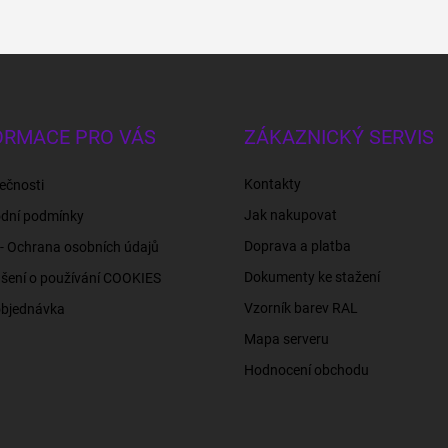
ORMACE PRO VÁS
ZÁKAZNICKÝ SERVIS
Kontakty
ečnosti
Jak nakupovat
dní podmínky
Doprava a platba
- Ochrana osobních údajů
Dokumenty ke stažení
šení o používání COOKIES
Vzorník barev RAL
objednávka
Mapa serveru
Hodnocení obchodu