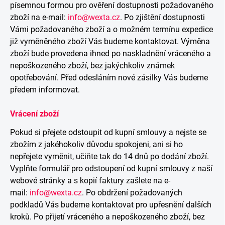
písemnou formou pro ověření dostupnosti požadovaného
zboží na e-mail:
info@wexta.cz
.
Po zjištění dostupnosti
Vámi požadovaného zboží a o možném termínu expedice
již vyměněného zboží Vás budeme kontaktovat.
Výměna
zboží bude provedena ihned po naskladnění vráceného a
nepoškozeného zboží, bez jakýchkoliv známek
opotřebování.
Před odesláním nové zásilky Vás budeme
předem informovat
.
Vrácení zboží
Pokud si přejete odstoupit od kupní smlouvy a nejste se
zbožím z jakéhokoliv důvodu spokojeni, ani si ho
nepřejete vyměnit, učiňte tak do 14 dnů po dodání zboží.
Vyplňte formulář pro odstoupení od kupní smlouvy z naší
webové stránky a s kopií faktury zašlete na e-
mail:
info@wexta.cz
.
Po obdržení požadovaných
podkladů Vás budeme kontaktovat pro upřesnění dalších
kroků.
Po přijetí vráceného a nepoškozeného zboží, bez