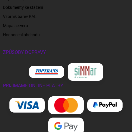
Dokumenty ke stažení
Vzorník barev RAL
Mapa serveru
Hodnocení obchodu
ZPŮSOBY DOPRAVY
PŘIJÍMÁME ONLINE PLATBY