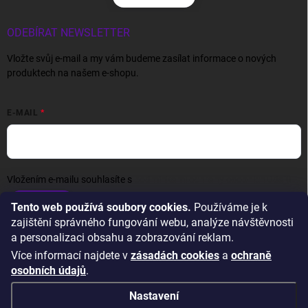
ODEBÍRAT NEWSLETTER
Vložte svůj e-mail a my vám budeme zasílat informace o nových
produktech na našem e-shopu.
E-MAIL
Vložením e-mailu souhlasíte s
podmínkami ochrany osobních údajů
Přihlásit se
Tento web používá soubory cookies.
Používáme je k
zajištění správného fungování webu, analýze návštěvnosti
a personalizaci obsahu a zobrazování reklam.
Více informací najdete v
zásadách cookies
a
ochraně
osobních údajů
.
Nastavení