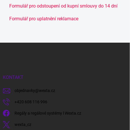
Formulář pro odstoupení od kupní smlouvy do 14 dní
Formulář pro uplatnění reklamace
Z
á
p
a
t
í
KONTAKT
objednavky
@
wexta.cz
+420 608 116 996
Regály a regálové systémy l Wexta.cz
wexta_cz