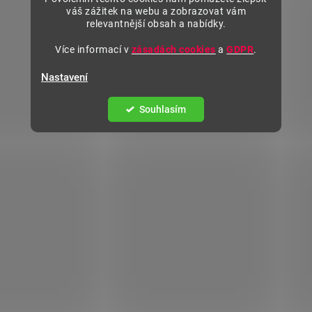
váš zážitek na webu a zobrazovat vám
relevantnější obsah a nabídky.
Více informací v
zásadách cookies
a
GDPR
.
Nastavení
Souhlasím