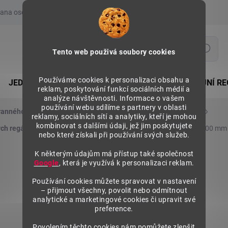
ana osobních údajů
Prohlášení o používání COOKIES
Moje obje
Hledat
Tento web použivá soubory cookies
Používáme cookies k personalizaci obsahu a
JEDNOSTRANNÉ REGÁLY
OBOUSTRANNÉ PRODEJNÍ RE
reklam, poskytování funkcí sociálních médií a
analýze návštěvnosti. Informace o vašem
používání webu sdílíme s partnery v oblasti
anného regálu - půlkruh
Zastřešení půlkruhového regálu
reklamy, sociálních sítí a analytiky, kteří je mohou
kombinovat s dalšími údaji, jež jim poskytujete
ch regálů - půlkruhů
Stojina zastřešení 80x30 mm, výška 2400 mm
nebo které získali při používání svých služeb.
K některým údajům má přístup také společnost
Google
, která je využívá k personalizaci reklam.
Používání cookies můžete spravovat v nastavení
– přijmout všechny, povolit nebo odmítnout
analytické a marketingové cookies či upravit své
preference.
Povolením těchto cookies nám pomůžete zlepšit