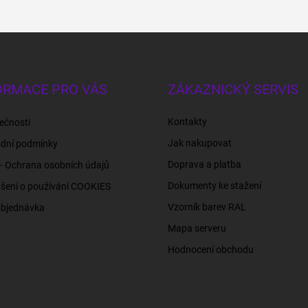
ORMACE PRO VÁS
ZÁKAZNICKÝ SERVIS
Kontakty
ečnosti
Jak nakupovat
dní podmínky
Doprava a platba
- Ochrana osobních údajů
Dokumenty ke stažení
šení o používání COOKIES
Vzorník barev RAL
objednávka
Mapa serveru
Hodnocení obchodu