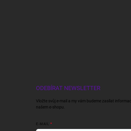
ODEBÍRAT NEWSLETTER
Vložte svůj e-mail a my vám budeme zasílat informa
našem e-shopu.
E-MAIL