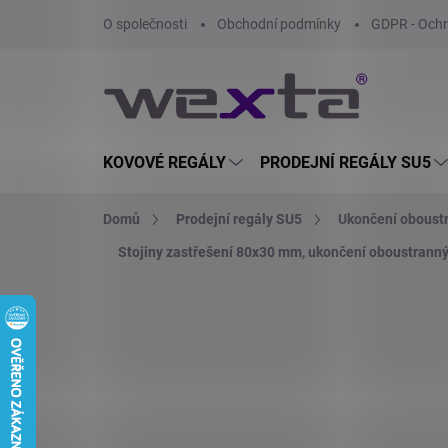
Přejít
O společnosti
Obchodní podmínky
GDPR - Ochr
na
obsah
KOVOVÉ REGÁLY
PRODEJNÍ REGÁLY SU5
Domů
Prodejní regály SU5
Ukončení oboustr
Stojiny zastřešení 80x30 mm, ukončení oboustranný