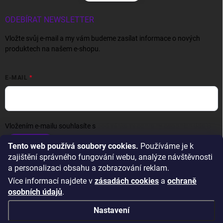
ODEBÍRAT NEWSLETTER
Vložte svůj e-mail a my vám budeme zasílat informace o nových
produktech na našem e-shopu.
E-MAIL
Vložením e-mailu souhlasíte s
podmínkami ochrany osobních údajů
Přihlásit se
Tento web používá soubory cookies.
Používáme je k
zajištění správného fungování webu, analýze návštěvnosti
a personalizaci obsahu a zobrazování reklam.
Více informací najdete v
zásadách cookies
a
ochraně
osobních údajů
.
Nastavení
Copyright 2026
Wexta.cz
. Všechna práva vyhrazena.
Upravit nastavení