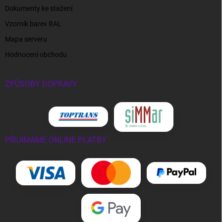
Dokumenty ke stažení
Vzorník barev RAL
Mapa serveru
Hodnocení obchodu
ZPŮSOBY DOPRAVY
PŘIJÍMÁME ONLINE PLATBY