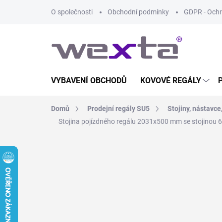
Přejít
O společnosti
Obchodní podmínky
GDPR - Ochr
na
obsah
VYBAVENÍ OBCHODŮ
KOVOVÉ REGÁLY
Domů
Prodejní regály SU5
Stojiny, nástavce
Stojina pojízdného regálu 2031x500 mm se stojinou 