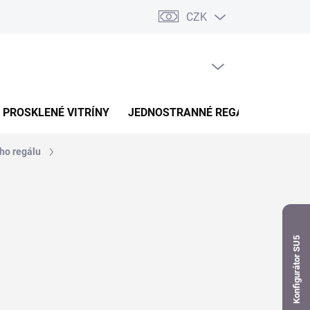
CZK
dnávka
PRÁZDNÝ KOŠÍK
NÁKUPNÍ
KOŠÍK
PROSKLENÉ VITRÍNY
JEDNOSTRANNÉ REGÁLY
OBOUS
ého regálu
Konfigurátor SU5