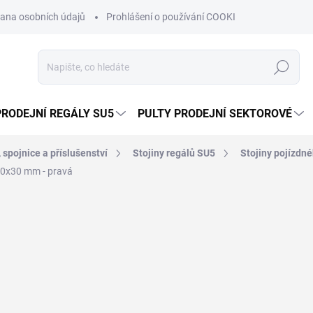
ana osobních údajů
Prohlášení o používání COOKIES
Moje obje
Hledat
PRODEJNÍ REGÁLY SU5
PULTY PRODEJNÍ SEKTOROVÉ
, spojnice a příslušenství
Stojiny regálů SU5
Stojiny pojízdn
60x30 mm - pravá