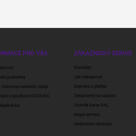
ORMACE PRO VÁS
ZÁKAZNICKÝ SERVIS
Kontakty
ečnosti
Jak nakupovat
dní podmínky
Doprava a platba
- Ochrana osobních údajů
Dokumenty ke stažení
šení o používání COOKIES
Vzorník barev RAL
objednávka
Mapa serveru
Hodnocení obchodu