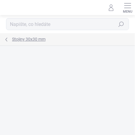
Přejít
na
obsah
Hledat
Stojiny 30x30 mm