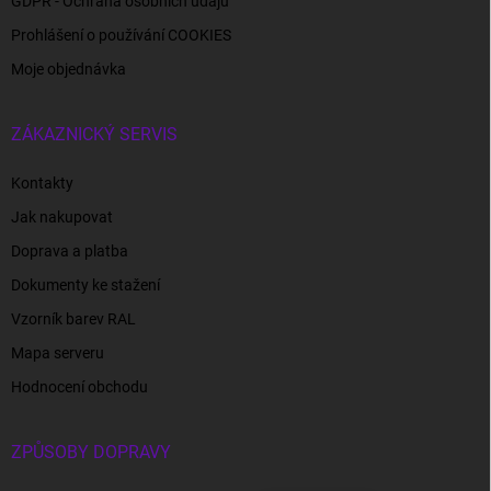
GDPR - Ochrana osobních údajů
Prohlášení o používání COOKIES
Moje objednávka
ZÁKAZNICKÝ SERVIS
Kontakty
Jak nakupovat
Doprava a platba
Dokumenty ke stažení
Vzorník barev RAL
Mapa serveru
Hodnocení obchodu
ZPŮSOBY DOPRAVY