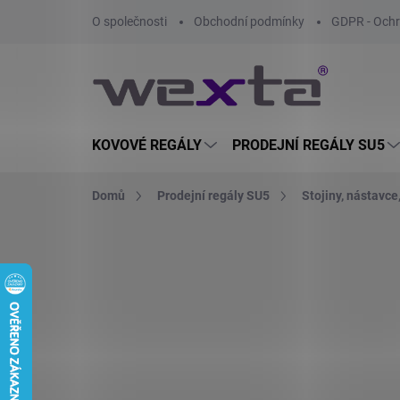
Přejít
O společnosti
Obchodní podmínky
GDPR - Ochr
na
obsah
KOVOVÉ REGÁLY
PRODEJNÍ REGÁLY SU5
Domů
Prodejní regály SU5
Stojiny, nástavce