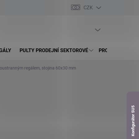
CZK
dnávka
PRÁZDNÝ KOŠÍK
NÁKUPNÍ
KOŠÍK
GÁLY
PULTY PRODEJNÍ SEKTOROVÉ
PROSKLENÉ VITR
boustranným regálem, stojina 60x30 mm
Konfigurátor SU5