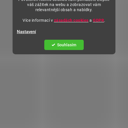
váš zážitek na webu a zobrazovat vám
relevantnější obsah a nabídky.
Více informací v
zásadách cookies
a
GDPR
.
Nastavení
Souhlasím