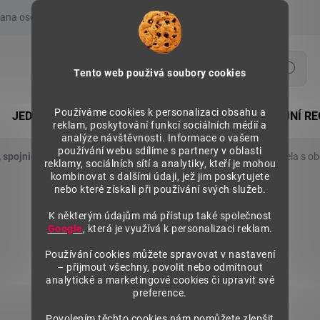
ana osobních údajů
Prohlášení o používání COOKIES
Moje obje
Hledat
Tento web použivá soubory cookies
Používáme cookies k personalizaci obsahu a
JEDNOSTRANNÉ REGÁLY
OBOUSTRANNÉ PRODEJNÍ RE
reklam, poskytování funkcí sociálních médií a
analýze návštěvnosti. Informace o vašem
používání webu sdílíme s partnery v oblasti
, spojnice a příslušenství
Příslušenství stojin
Spojka čela s o
reklamy, sociálních sítí a analytiky, kteří je mohou
kombinovat s dalšími údaji, jež jim poskytujete
nebo které získali při používání svých služeb.
K některým údajům má přístup také společnost
Google
, která je využívá k personalizaci reklam.
Používání cookies můžete spravovat v nastavení
– přijmout všechny, povolit nebo odmítnout
analytické a marketingové cookies či upravit své
preference.
Povolením těchto cookies nám pomůžete zlepšit