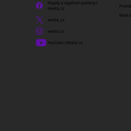
Regály a regálové systémy l
Prohlá
Wexta.cz
Moje 
wexta_cz
wexta.cz
YouTube | Wexta.cz