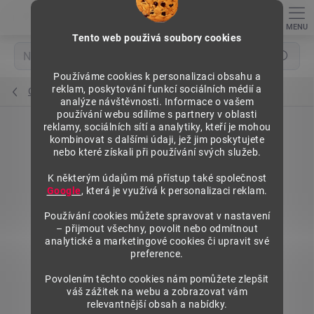
Přejít
na
obsah
Tento web použivá soubory cookies
Hledat
Používáme cookies k personalizaci obsahu a
reklam, poskytování funkcí sociálních médií a
Otočné regály na šanony
analýze návštěvnosti. Informace o vašem
používání webu sdílíme s partnery v oblasti
reklamy, sociálních sítí a analytiky, kteří je mohou
kombinovat s dalšími údaji, jež jim poskytujete
nebo které získali při používání svých služeb.
K některým údajům má přístup také společnost
Google
, která je využívá k personalizaci reklam.
Používání cookies můžete spravovat v nastavení
– přijmout všechny, povolit nebo odmítnout
analytické a marketingové cookies či upravit své
preference.
Povolením těchto cookies nám pomůžete zlepšit
váš zážitek na webu a zobrazovat vám
relevantnější obsah a nabídky.