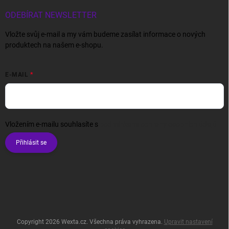
ODEBÍRAT NEWSLETTER
Vložte svůj e-mail a my vám budeme zasílat informace o nových
produktech na našem e-shopu.
E-MAIL
Vložením e-mailu souhlasíte s
podmínkami ochrany osobních údajů
Přihlásit se
Copyright 2026
Wexta.cz
. Všechna práva vyhrazena.
Upravit nastavení