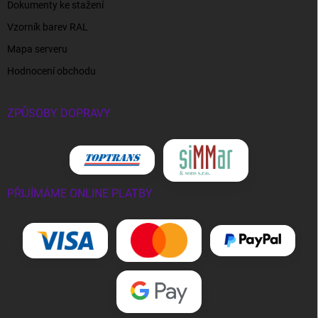
Dokumenty ke stažení
Vzorník barev RAL
Mapa serveru
Hodnocení obchodu
ZPŮSOBY DOPRAVY
PŘIJÍMÁME ONLINE PLATBY