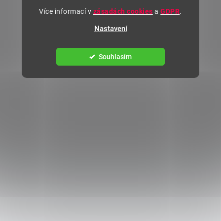
Více informací v
zásadách cookies
a
GDPR
.
Nastavení
Souhlasím