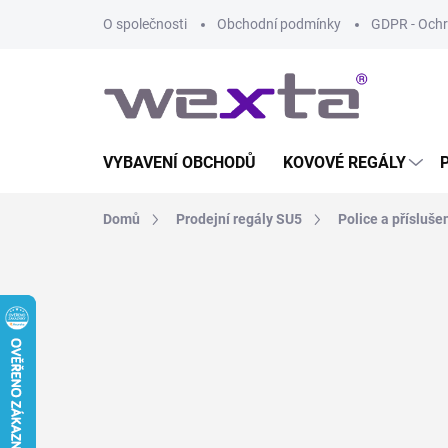
Přejít
O společnosti
Obchodní podmínky
GDPR - Ochr
na
obsah
VYBAVENÍ OBCHODŮ
KOVOVÉ REGÁLY
Domů
Prodejní regály SU5
Police a přísluše