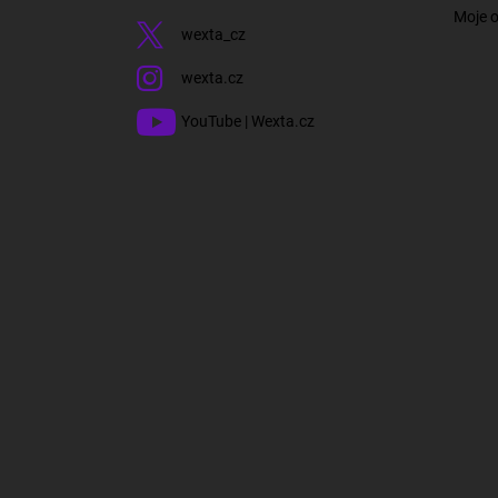
Moje 
wexta_cz
wexta.cz
YouTube | Wexta.cz