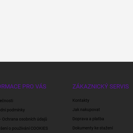
ORMACE PRO VÁS
ZÁKAZNICKÝ SERVIS
Kontakty
ečnosti
Jak nakupovat
dní podmínky
Doprava a platba
- Ochrana osobních údajů
Dokumenty ke stažení
šení o používání COOKIES