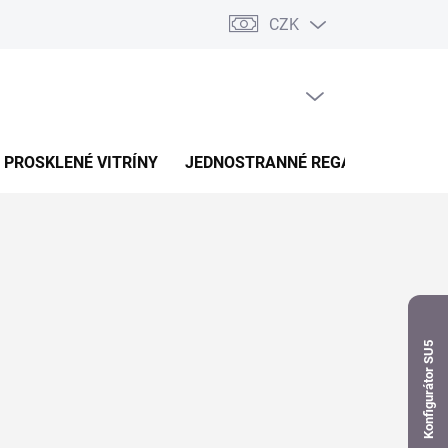
CZK
dnávka
PRÁZDNÝ KOŠÍK
NÁKUPNÍ
KOŠÍK
PROSKLENÉ VITRÍNY
JEDNOSTRANNÉ REGÁLY
OBOUS
Konfigurátor SU5