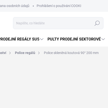
ana osobních údajů
Prohlášení o používání COOKIES
Moje obje
Hledat
PRODEJNÍ REGÁLY SU5
PULTY PRODEJNÍ SEKTOROVÉ
nství
Police regálů
Police skleněná koutová 90° 200 mm