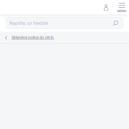
Přejít
na
obsah
Hledat
Skleněné police do vitrín