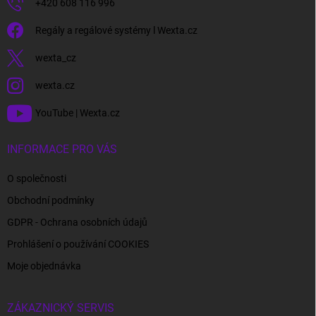
+420 608 116 996
Regály a regálové systémy l Wexta.cz
wexta_cz
wexta.cz
YouTube | Wexta.cz
INFORMACE PRO VÁS
O společnosti
Obchodní podmínky
GDPR - Ochrana osobních údajů
Prohlášení o používání COOKIES
Moje objednávka
ZÁKAZNICKÝ SERVIS