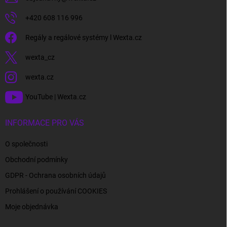
+420 608 116 996
Regály a regálové systémy l Wexta.cz
wexta_cz
wexta.cz
YouTube | Wexta.cz
INFORMACE PRO VÁS
O společnosti
Obchodní podmínky
GDPR - Ochrana osobních údajů
Prohlášení o používání COOKIES
Moje objednávka