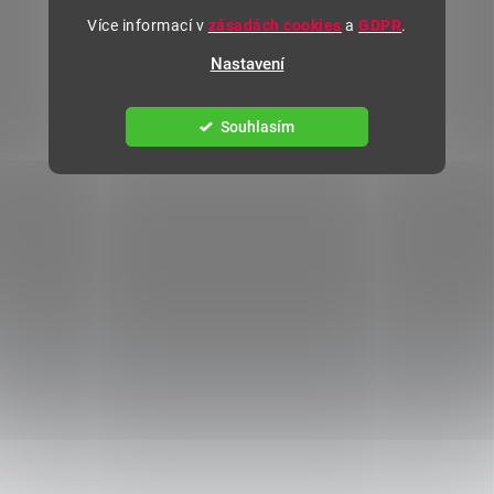
Více informací v
zásadách cookies
a
GDPR
.
Nastavení
Souhlasím