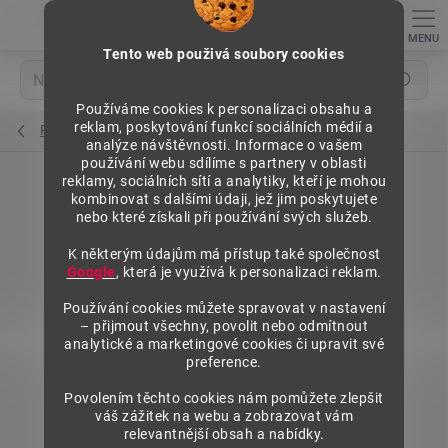
Přejít
na
obsah
Tento web použivá soubory cookies
Hledat
Používáme cookies k personalizaci obsahu a
reklam, poskytování funkcí sociálních médií a
Police regálů
analýze návštěvnosti. Informace o vašem
používání webu sdílíme s partnery v oblasti
reklamy, sociálních sítí a analytiky, kteří je mohou
kombinovat s dalšími údaji, jež jim poskytujete
nebo které získali při používání svých služeb.
K některým údajům má přístup také společnost
Google
, která je využívá k personalizaci reklam.
Používání cookies můžete spravovat v nastavení
– přijmout všechny, povolit nebo odmítnout
analytické a marketingové cookies či upravit své
preference.
Povolením těchto cookies nám pomůžete zlepšit
váš zážitek na webu a zobrazovat vám
relevantnější obsah a nabídky.