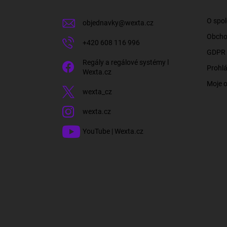
t
í
O spol
objednavky
@
wexta.cz
Obcho
+420 608 116 996
GDPR 
Regály a regálové systémy l
Prohlá
Wexta.cz
Moje 
wexta_cz
wexta.cz
YouTube | Wexta.cz