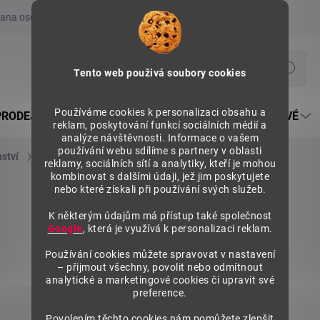
ana osobních údajů
Prohlášení o používání COOKIES
Moje obje
Hledat
Tento web použivá soubory cookies
Používáme cookies k personalizaci obsahu a
PRODEJNÍ REGÁLY SU5
PULTY PRODEJNÍ SEKTOROVÉ
reklam, poskytování funkcí sociálních médií a
analýze návštěvnosti. Informace o vašem
používání webu sdílíme s partnery v oblasti
nství
Police regálů
Police kovová těžká 625x400 mm
reklamy, sociálních sítí a analytiky, kteří je mohou
kombinovat s dalšími údaji, jež jim poskytujete
nebo které získali při používání svých služeb.
K některým údajům má přístup také společnost
Google
, která je využívá k personalizaci reklam.
Používání cookies můžete spravovat v nastavení
– přijmout všechny, povolit nebo odmítnout
analytické a marketingové cookies či upravit své
preference.
Povolením těchto cookies nám pomůžete zlepšit