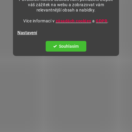
váš zážitek na webu a zobrazovat vám
relevantnější obsah a nabídky.
Více informací v
zásadách cookies
a
GDPR
.
Nastavení
Souhlasím