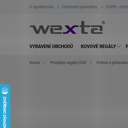
Přejít
O společnosti
Obchodní podmínky
GDPR - Ochr
na
obsah
VYBAVENÍ OBCHODŮ
KOVOVÉ REGÁLY
Domů
Prodejní regály SU5
Police a přísluše