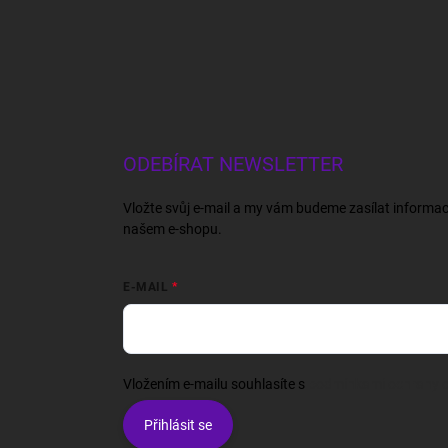
ODEBÍRAT NEWSLETTER
Vložte svůj e-mail a my vám budeme zasílat informa
našem e-shopu.
E-MAIL
Vložením e-mailu souhlasíte s
podmínkami ochrany o
Přihlásit se