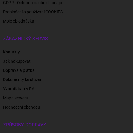
GDPR - Ochrana osobních údajů
Prohlášení o používání COOKIES
Moje objednávka
ZÁKAZNICKÝ SERVIS
Kontakty
Jak nakupovat
Doprava a platba
Dokumenty ke stažení
Vzorník barev RAL
Mapa serveru
Hodnocení obchodu
ZPŮSOBY DOPRAVY