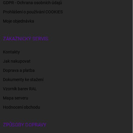
GDPR - Ochrana osobních údajů
Prohlášení o používání COOKIES
Moje objednávka
ZÁKAZNICKÝ SERVIS
Kontakty
Jak nakupovat
Doprava a platba
Dokumenty ke stažení
Vzorník barev RAL
Mapa serveru
Hodnocení obchodu
ZPŮSOBY DOPRAVY