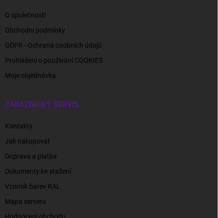
O společnosti
Obchodní podmínky
GDPR - Ochrana osobních údajů
Prohlášení o používání COOKIES
Moje objednávka
ZÁKAZNICKÝ SERVIS
Kontakty
Jak nakupovat
Doprava a platba
Dokumenty ke stažení
Vzorník barev RAL
Mapa serveru
Hodnocení obchodu