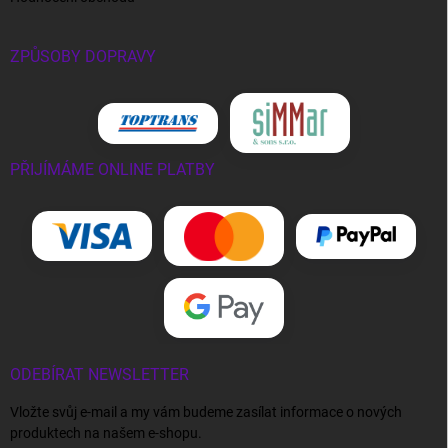
ZPŮSOBY DOPRAVY
PŘIJÍMÁME ONLINE PLATBY
ODEBÍRAT NEWSLETTER
Vložte svůj e-mail a my vám budeme zasílat informace o nových
produktech na našem e-shopu.