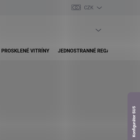
CZK
dnávka
PRÁZDNÝ KOŠÍK
NÁKUPNÍ
KOŠÍK
PROSKLENÉ VITRÍNY
JEDNOSTRANNÉ REGÁLY
OBOUS
Konfigurátor SU5