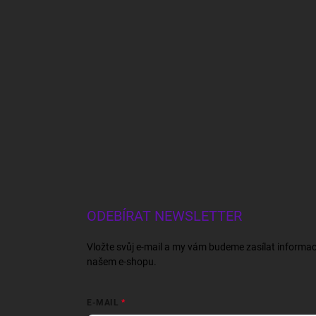
ODEBÍRAT NEWSLETTER
Vložte svůj e-mail a my vám budeme zasílat informa
našem e-shopu.
E-MAIL