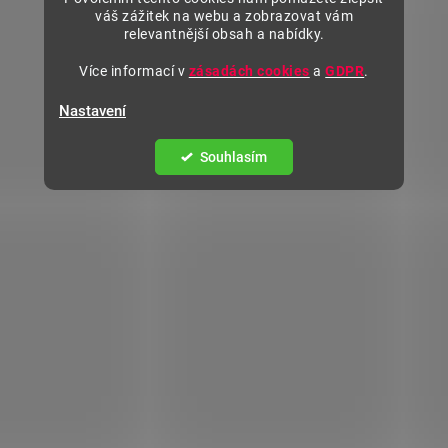
váš zážitek na webu a zobrazovat vám
relevantnější obsah a nabídky.
Více informací v
zásadách cookies
a
GDPR
.
Nastavení
Souhlasím