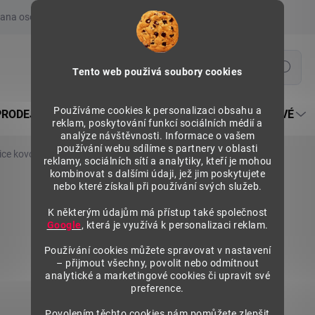
ana osobních údajů
Prohlášení o používání COOKIES
Moje obje
Hledat
Tento web použivá soubory cookies
Používáme cookies k personalizaci obsahu a
PRODEJNÍ REGÁLY SU5
PULTY PRODEJNÍ SEKTOROVÉ
reklam, poskytování funkcí sociálních médií a
analýze návštěvnosti. Informace o vašem
používání webu sdílíme s partnery v oblasti
ice kovová, S3 H12 1800x320 mm, regál SUPER/UNIRACK
reklamy, sociálních sítí a analytiky, kteří je mohou
kombinovat s dalšími údaji, jež jim poskytujete
nebo které získali při používání svých služeb.
K některým údajům má přístup také společnost
Google
, která je využívá k personalizaci reklam.
Používání cookies můžete spravovat v nastavení
– přijmout všechny, povolit nebo odmítnout
analytické a marketingové cookies či upravit své
preference.
Povolením těchto cookies nám pomůžete zlepšit