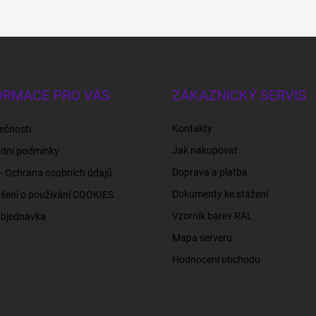
ORMACE PRO VÁS
ZÁKAZNICKÝ SERVIS
Kontakty
ečnosti
Jak nakupovat
dní podmínky
Doprava a platba
- Ochrana osobních údajů
Dokumenty ke stažení
šení o používání COOKIES
Vzorník barev RAL
objednávka
Mapa serveru
Hodnocení obchodu