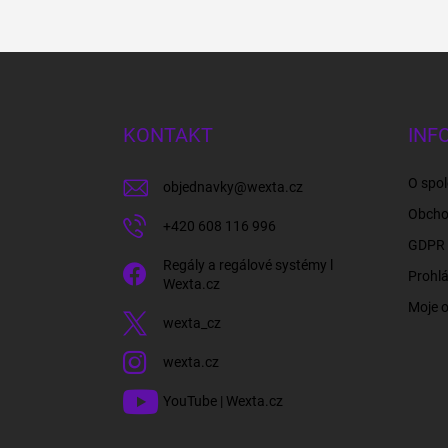
Z
á
p
a
KONTAKT
INF
t
í
O spol
objednavky
@
wexta.cz
Obcho
+420 608 116 996
GDPR 
Regály a regálové systémy l
Prohlá
Wexta.cz
Moje 
wexta_cz
wexta.cz
YouTube | Wexta.cz