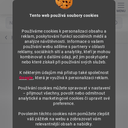
Přejít
na
obsah
Tento web použivá soubory cookies
Hledat
Používáme cookies k personalizaci obsahu a
reklam, poskytování funkcí sociálních médií a
Kovové police
analýze návštěvnosti. Informace o vašem
používání webu sdílíme s partnery v oblasti
reklamy, sociálních sítí a analytiky, kteří je mohou
kombinovat s dalšími údaji, jež jim poskytujete
nebo které získali při používání svých služeb.
K některým údajům má přístup také společnost
Google
, která je využívá k personalizaci reklam.
Používání cookies můžete spravovat v nastavení
– přijmout všechny, povolit nebo odmítnout
analytické a marketingové cookies či upravit své
preference.
Povolením těchto cookies nám pomůžete zlepšit
váš zážitek na webu a zobrazovat vám
relevantnější obsah a nabídky.