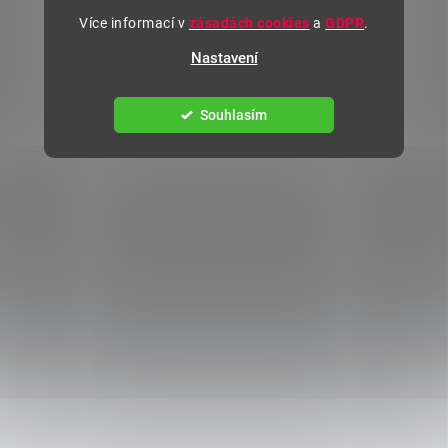
Více informací v
zásadách cookies
a
GDPR
.
Nastavení
Souhlasím