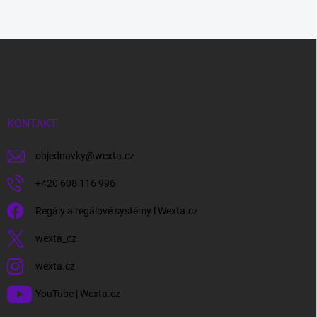
Z
á
p
a
t
í
KONTAKT
objednavky
@
wexta.cz
+420 608 116 996
Regály a regálové systémy l Wexta.cz
wexta_cz
wexta.cz
YouTube | Wexta.cz